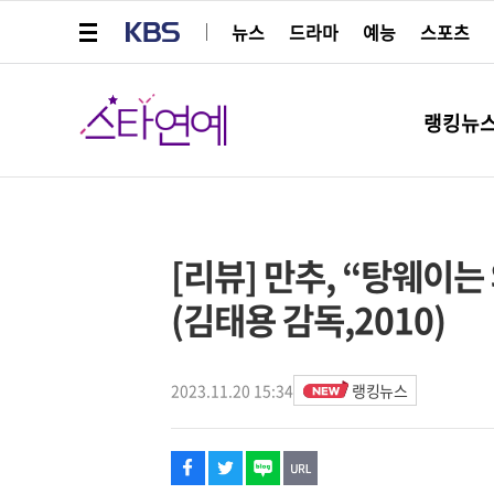
메뉴 열기
KBS
뉴스
드라마
예능
스포츠
스타연예
랭킹뉴
페이스북
트위터
네이버
URL복사
글씨 작게보기
글씨 크게보기
해시태그
스타박스
[리뷰] 만추, “탕웨이는
(김태용 감독,2010)
2023.11.20 15:34
랭킹뉴스