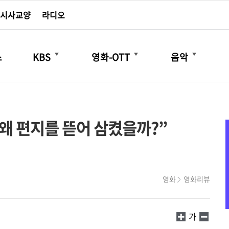
시사교양
라디오
더보기
더보기
더보기
스
KBS
영화-OTT
음악
 왜 편지를 뜯어 삼켰을까?”
영화
영화리뷰
가