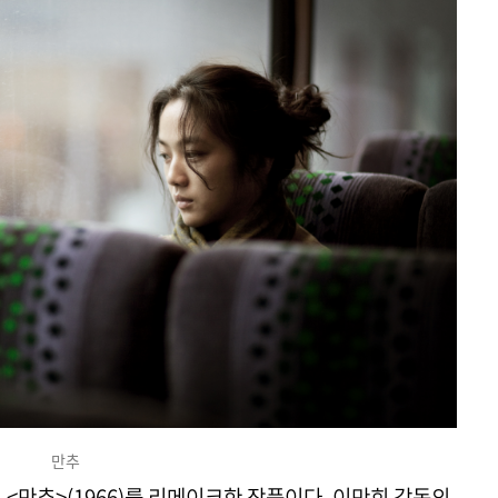
만추
<만추>(1966)를 리메이크한 작품이다. 이만희 감독의