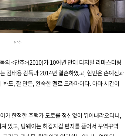
만추
의 <만추>(2010)가 10여년 만에 디지털 리마스터링
는 김태용 감독과 2014년 결혼하였고, 현빈은 손예진과
 봐도, 잘 만든, 완숙한 멜로 드라마이다. 아마 시간이
웨이가 한적한 주택가 도로를 정신없이 뛰어내랴오더니,
러져 있고, 탕웨이는 허겁지겁 편지를 뜯어서 꾸역꾸역