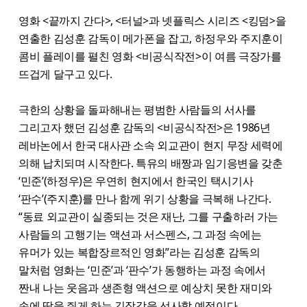
영화 <끝까지 간다>, <터널>과 넷플릭스 시리즈 <킹덤>을
연출한 김성훈 감독이 메가폰을 잡고, 하정우와 주지훈이
콤비 플레이를 펼친 영화 <비공식작전>이 여름 극장가를
뜨겁게 달구고 있다.
극한의 상황을 돌파해내는 평범한 사람들의 서사를
그리고자 했던 김성훈 감독의 <비공식작전>은 1986년
레바논에서 한국 대사관 소속 외교관이 현지 무장 세력에
의해 납치되며 시작한다. 특유의 배짱과 임기응변을 갖춘
‘민준’(하정우)은 우연히 현지에서 한국인 택시기사
‘판수’(주지훈)를 만나 함께 위기 상황을 극복해 나간다.
“동료 외교관이 실종되는 것은 재난, 그를 구출하러 가는
사람들의 고행기는 액션과 서스펜스, 그 과정 속에는
유머가 있는 복합장르적인 영화”라는 김성훈 감독의
말처럼 영화는 ‘민준’과 ‘판수’가 동행하는 과정 속에서
짠내 나는 웃음과 생존형 액션으로 예상치 못한 재미와
손에 땀을 쥐게 하는 긴장감을 선사할 예정이다.