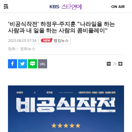
SNS 공유하기
해시태그
메뉴 열기
페이스북
트위터
네이버
URL복사
글씨 작게보기
글씨 크게보기
'비공식작전' 하정우-주지훈 "나라일을 하는
사람과 내 일을 하는 사람의 콤비플레이"
2023.08.05 07:34
랭킹뉴스
영화
영화뉴스
가