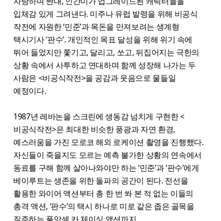
자랑하며 짠내, 인간미가 업그레이드된 캐릭터들을
입체감 있게 그려낸다. 미주나 유럽 발령을 위해 비공식
작전에 자원한 ‘민준’과 목돈을 만져보려는 생계형
택시기사 ‘판수’. 개인적인 목표 달성을 위해 위기 속에
뛰어 들었지만 쫓기고, 달리고, 쏘고, 뒤집어지는 극한의
상황 속에서 사투하고 연대하며 함께 성장해 나가는 두
사람은 <비공식작전>을 공감과 웃음으로 물들일
예정이다.
1987년 레바논을 스크린에 생동감 넘치게 구현한 <
비공식작전>은 최대한 비슷한 풍광과 자연 환경,
예스러움을 가진 모로코 해외 로케이션 촬영을 진행했다.
자신들이 죽을지도 모르는 예측 불가한 상황의 연속에서
동료를 구해 함께 살아나와야만 하는 ‘민준’과 ‘판수’에게
베이루트는 생존을 위한 돌파의 공간이 된다. 전선을
활용한 와이어 액션부터 총 한 번 쏴 본 적 없는 이들의
총격 액션, ‘판수’의 택시 하나로 미로 같은 좁은 골목을
질주하는 풀악셀 카 체이싱 액션까지.