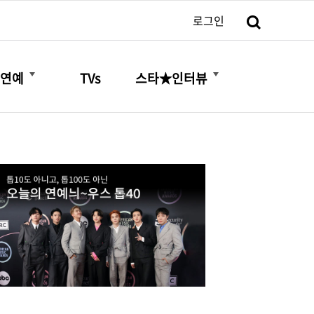
검색
로그인
더보기
더보기
연예
TVs
스타★인터뷰