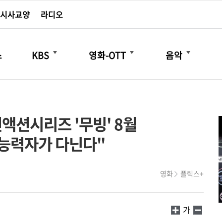
시사교양
라디오
더보기
더보기
더보기
스
KBS
영화-OTT
음악
먼액션시리즈 '무빙' 8월
 초능력자가 다닌다"
영화
플릭스+
가