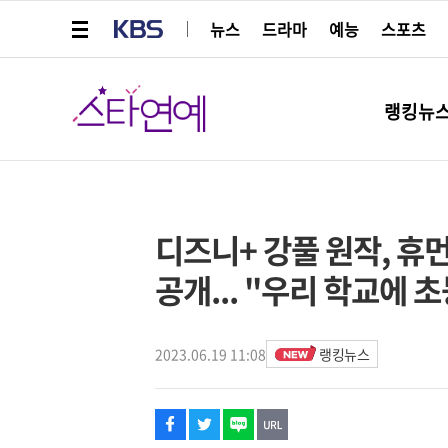
메뉴 열기
KBS
뉴스
드라마
예능
스포츠
스타연예
랭킹뉴
페이스북
트위터
네이버
URL복사
글씨 작게보기
글씨 크게보기
해시태그
스타박스
디즈니+ 강풀 원작, 휴
공개... "우리 학교에
2023.06.19 11:08
랭킹뉴스