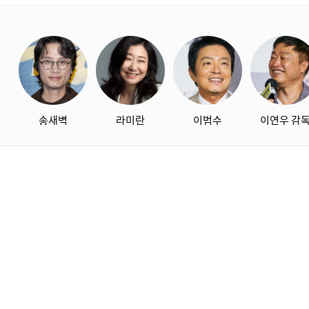
starbox
송새벽
라미란
이범수
이연우 감