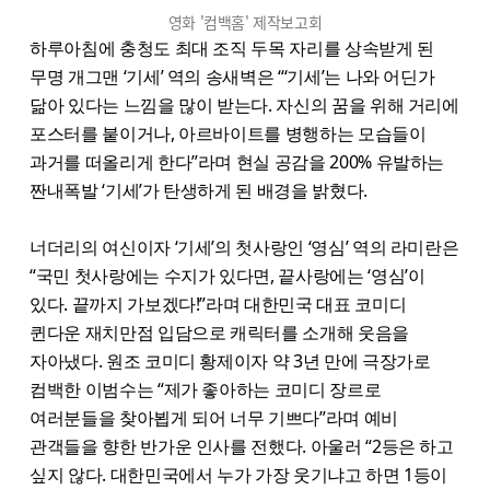
영화 '컴백홈' 제작보고회
하루아침에 충청도 최대 조직 두목 자리를 상속받게 된
무명 개그맨 ‘기세’ 역의 송새벽은 “‘기세’는 나와 어딘가
닮아 있다는 느낌을 많이 받는다. 자신의 꿈을 위해 거리에
포스터를 붙이거나, 아르바이트를 병행하는 모습들이
과거를 떠올리게 한다”라며 현실 공감을 200% 유발하는
짠내폭발 ‘기세’가 탄생하게 된 배경을 밝혔다.
너더리의 여신이자 ‘기세’의 첫사랑인 ‘영심’ 역의 라미란은
“국민 첫사랑에는 수지가 있다면, 끝사랑에는 ‘영심’이
있다. 끝까지 가보겠다!”라며 대한민국 대표 코미디
퀸다운 재치만점 입담으로 캐릭터를 소개해 웃음을
자아냈다. 원조 코미디 황제이자 약 3년 만에 극장가로
컴백한 이범수는 “제가 좋아하는 코미디 장르로
여러분들을 찾아뵙게 되어 너무 기쁘다”라며 예비
관객들을 향한 반가운 인사를 전했다. 아울러 “2등은 하고
싶지 않다. 대한민국에서 누가 가장 웃기냐고 하면 1등이