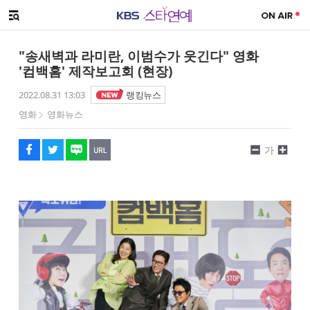
SNS 공유하기
메뉴 열기
페이스북
트위터
네이버
URL복사
글씨 작게보기
글씨 크게보기
"송새벽과 라미란, 이범수가 웃긴다" 영화
'컴백홈' 제작보고회 (현장)
2022.08.31 13:03
랭킹뉴스
영화
영화뉴스
가