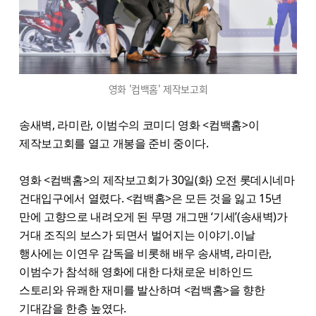
영화 '컴백홈' 제작보고회
송새벽, 라미란, 이범수의 코미디 영화 <컴백홈>이
제작보고회를 열고 개봉을 준비 중이다.
영화 <컴백홈>의 제작보고회가 30일(화) 오전 롯데시네마
건대입구에서 열렸다. <컴백홈>은 모든 것을 잃고 15년
만에 고향으로 내려오게 된 무명 개그맨 ‘기세’(송새벽)가
거대 조직의 보스가 되면서 벌어지는 이야기.이날
행사에는 이연우 감독을 비롯해 배우 송새벽, 라미란,
이범수가 참석해 영화에 대한 다채로운 비하인드
스토리와 유쾌한 재미를 발산하며 <컴백홈>을 향한
기대감을 한층 높였다.