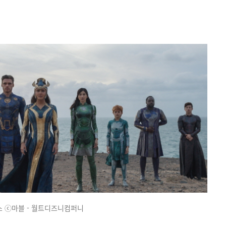
 ⓒ마블 - 월트디즈니컴퍼니