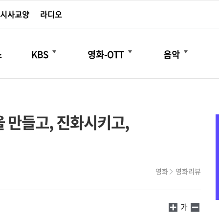
시사교양
라디오
더보기
더보기
더보기
스
KBS
영화-OTT
음악
을 만들고, 진화시키고,
영화
영화리뷰
가