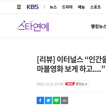
메뉴 열기
KBS
뉴스
드라마
예능
스포츠
스타연예
랭킹뉴
페이스북
트위터
네이버
URL복사
글씨 작게보기
글씨 크게보기
해시태그
스타박스
[리뷰] 이터널스 “인간
마블영화 보게 하고....”
2021.11.11 15:39
랭킹뉴스