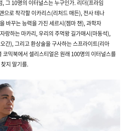
럼, 그 10명의 이터널스는 누구인가. 리더(프라임
맨으로 착각할 이카리스(리처드 매든), 전사 테나
질을 바꾸는 능력을 가진 세르시(젬마 챈), 과학자
자랑하는 마카리, 우리의 주먹왕 길가매시(마동석),
오간), 그리고 환상술을 구사하는 스프라이트(리아
마블 코믹북에서 셀리스티얼은 원래 100명의 이터널스를
 찾지 말기를.