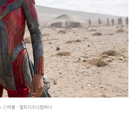
 ⓒ마블 - 월트디즈니컴퍼니