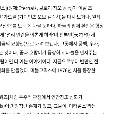
(원제:Eternals, 클로이 자오 감독)가 이달 초
 ‘가오갤’(가디언즈 오브 갤럭시)을 다시 보거나, 원작
군신화’를 보는 게 나을 듯하다. 하늘의 황제 환인은 항상
게 ‘널리 인간을 이롭게 하라’며 천부인(天符印) 세
금의 묘향산)으로 내려 보낸다. 그곳에서 풍백, 우사,
는 것이다. 곰과 호랑이가 등장하고 마늘을 던져주는
람이면 다 아는 이야기이다. 지금으로부터 반만년 전
신화를 만들었다. 마블코믹스에 1976년 처음 등장한
타워즈]처럼 우주적 관점에서 인간창조 신화가
als)이란 엄청난 존재가 있고, 그들이 ‘이터널스’라는