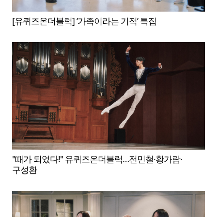
[유퀴즈온더블럭] ‘가족이라는 기적’ 특집
"때가 되었다!" 유퀴즈온더블럭…전민철·황가람·
구성환