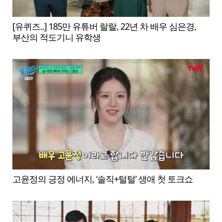
[유퀴즈..] 185만 유튜버 랄랄, 22년 차 배우 심은경,
부산의 적도기니 유학생
고윤정의 긍정 에너지, ‘솔직+털털’ 생애 첫 토크쇼