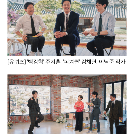
[유퀴즈] '백강혁' 주지훈, '피겨퀸' 김채연, 이낙준 작가