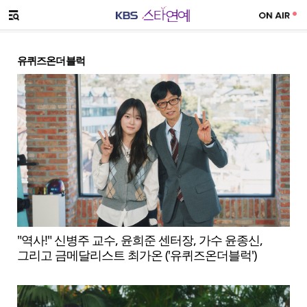
SNS 공유하기
메뉴 열기
유퀴즈온더블럭
"역사!" 신병주 교수, 윤희준 센터장, 가수 윤종신,
그리고 금메달리스트 최가온 ('유퀴즈온더블럭')