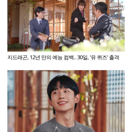
지드래곤, 12년 만의 예능 컴백.. 30일, '유 퀴즈' 출격