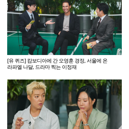
[유 퀴즈] 캄보디아에 간 오영훈 경정, 서울에 온
라파엘 나달, 드라마 찍는 이정재