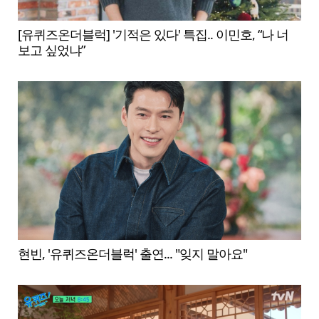
[유퀴즈온더블럭] '기적은 있다' 특집.. 이민호, “나 너
보고 싶었냐”
현빈, '유퀴즈온더블럭' 출연... "잊지 말아요"