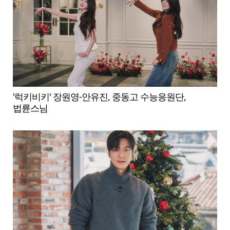
'럭키비키' 장원영-안유진, 중동고 수능응원단,
법륜스님