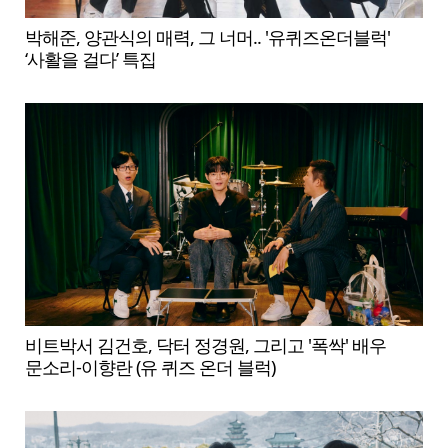
박해준, 양관식의 매력, 그 너머.. '유퀴즈온더블럭'
‘사활을 걸다’ 특집
비트박서 김건호, 닥터 정경원, 그리고 '폭싹' 배우
문소리-이향란 (유 퀴즈 온더 블럭)