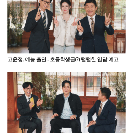
고윤정, 예능 출연.. 초등학생급(?) 털털한 입담 예고