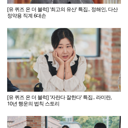
[유 퀴즈 온 더 블럭] '최고의 유산' 특집.. 정해인, 다산
정약용 직계 6대손
[유 퀴즈 온 더 블럭] '자란다 잘한다' 특집.. 라미란,
10년 행운의 법칙 스토리