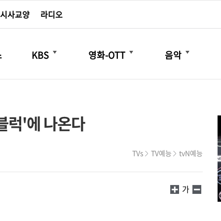
시사교양
라디오
더보기
더보기
더보기
스
KBS
영화-OTT
음악
블럭'에 나온다
TVs
TV예능
tvN예능
가