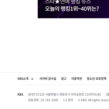
KBS소개
사이버 감사실
광고
이용약관
청소년 보호정책
SNS 공유하기
KBS
[본관] 07235 서울특별시 영등포구 여의공원로 13(여의도동)
[
대표전화 : 02-781-1000
1:1 문의
© KBS. All rights r