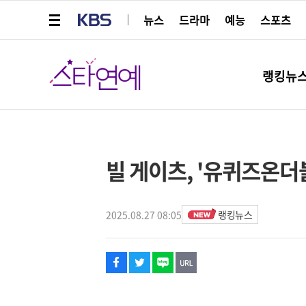
메뉴 열기
KBS
뉴스
드라마
예능
스포츠
스타연예
랭킹뉴
페이스북
트위터
네이버
URL복사
글씨 작게보기
글씨 크게보기
해시태그
빌 게이츠, '유퀴즈온더
2025.08.27 08:05
랭킹뉴스