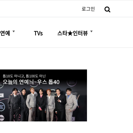
검색
로그인
더보기
더보기
연예
TVs
스타★인터뷰