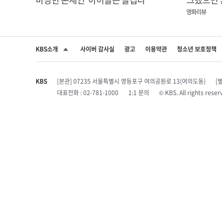
영화리뷰
KBS소개
사이버 감사실
광고
이용약관
청소년 보호정책
SNS 공유하기
KBS
[본관] 07235 서울특별시 영등포구 여의공원로 13(여의도동)
[
대표전화 : 02-781-1000
1:1 문의
© KBS. All rights r