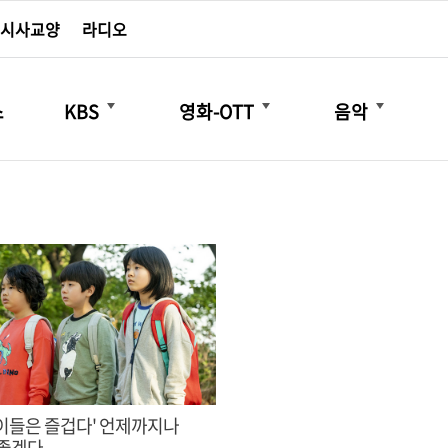
시사교양
라디오
더보기
더보기
더보기
스
KBS
영화-OTT
음악
아이들은 즐겁다' 언제까지나
좋겠다