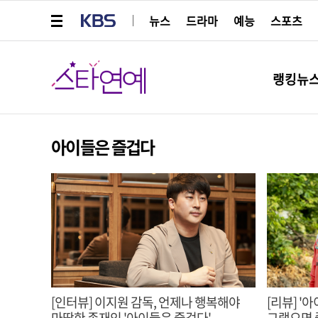
메뉴 열기
KBS
뉴스
드라마
예능
스포츠
스타연예
랭킹뉴
아이들은 즐겁다
[인터뷰] 이지원 감독, 언제나 행복해야
[리뷰] '
마땅한 존재인 '아이들은 즐겁다'
그랬으면 