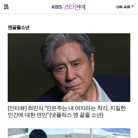
SNS 공유하기
메뉴 열기
맨끝줄소년
[인터뷰] 최민식 “안은주는 내 여자라는 착각, 지질한
인간에 대한 연민” (넷플릭스 맨 끝줄 소년)