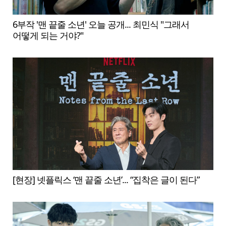
6부작 '맨 끝줄 소년' 오늘 공개... 최민식 "그래서
어떻게 되는 거야?"
[현장] 넷플릭스 ‘맨 끝줄 소년’... “집착은 글이 된다”