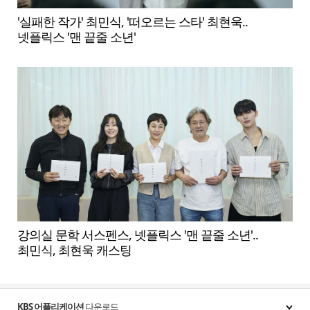
'실패한 작가' 최민식, '떠오르는 스타' 최현욱..
넷플릭스 '맨 끝줄 소년'
강의실 문학 서스펜스, 넷플릭스 '맨 끝줄 소년'..
최민식, 최현욱 캐스팅
KBS 어플리케이션
다운로드