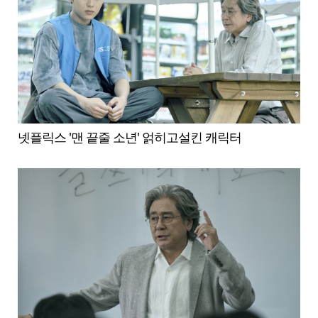
넷플릭스 '맨 끝줄 소년' 얽히고설킨 캐릭터