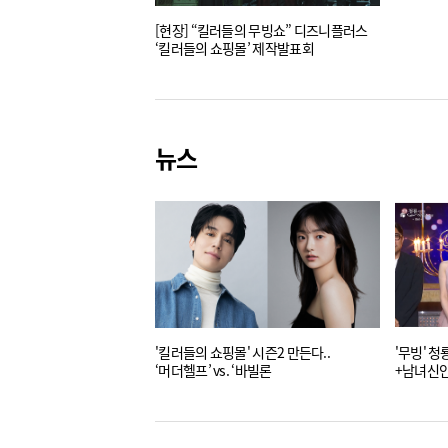
[현장] “킬러들의 무빙쇼” 디즈니플러스
‘킬러들의 쇼핑몰’ 제작발표회
뉴스
'킬러들의 쇼핑몰' 시즌2 만든다..
'무빙' 
‘머더헬프’ vs. ‘바빌론
+남녀신인상
금해나 여