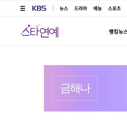
메뉴 열기
KBS
뉴스
드라마
예능
스포츠
스타연예
랭킹뉴
프로필
금해나