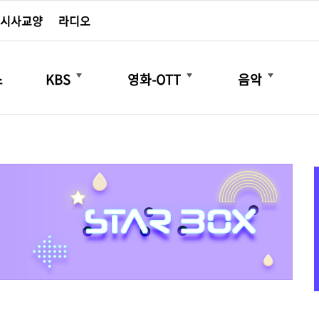
시사교양
라디오
더보기
더보기
더보기
스
KBS
영화-OTT
음악