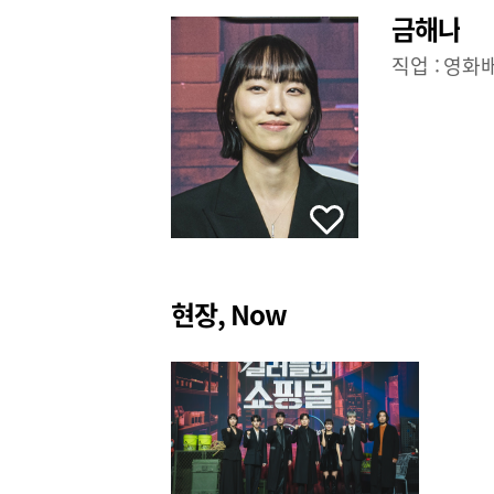
금해나
직업 :
영화
현장, Now