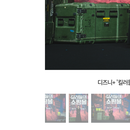
디즈니+ '킬러들