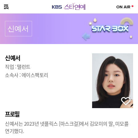
SNS 공유하기
메뉴 열기
신예서
프로필
신예서
직업 :
탤런트
소속사 :
에이스팩토리
프로필
신예서는 2023년 넷플릭스 [마스크걸]에서 김모미의 딸, 미모를
연기했다.