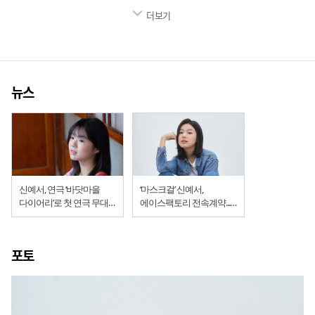
더보기
뉴스
신예서, 연극 ‘바닷마을
‘마스크걸’ 신예서,
다이어리’로 첫 연극 무대
에이스팩토리 전속계약...
도전
김모미 딸 김미모 역
포토