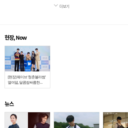
더보기
현장, Now
[현장] 웨이브 ‘청춘블라썸’
열여덟, 달콤쌉싸름한
로맨스
뉴스