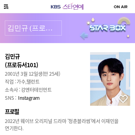
SNS 공유하기
메뉴 열기
김민규 (프로듀서101)
프로필
출생
:
김민규
(프로듀서101)
2001년 3월 12일생(만 25세)
직업 :
가수,탤런트
소속사 :
강엔터테인먼트
SNS :
Instagram
프로필
2022년 웨이브 오리지널 드라마 '청춘블라썸'에서 이재민을
연기한다.