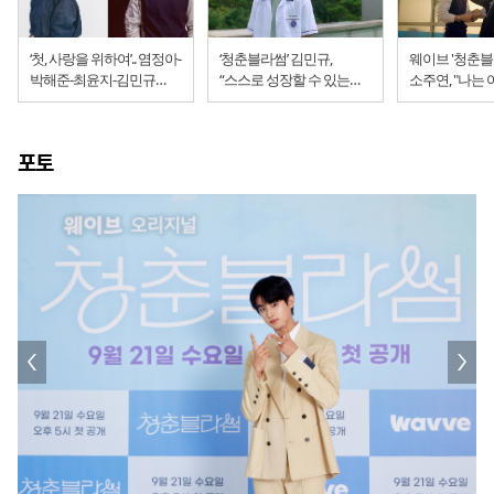
‘첫, 사랑을 위하여’.. 염정아-
‘청춘블라썸’ 김민규,
웨이브 '청춘블
박해준-최윤지-김민규
“스스로 성장할 수 있는
소주연, "나는
캐스팅
디딤돌 같은 작품”
시간 속에 살고
포토