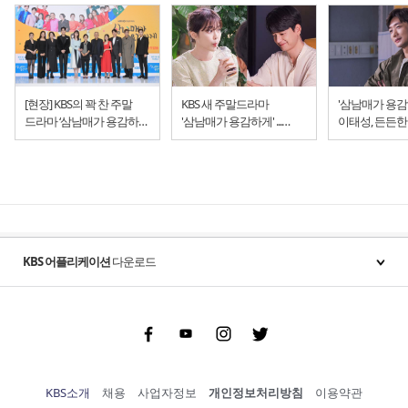
[현장] KBS의 꽉 찬 주말
KBS 새 주말드라마
'삼남매가 용감
드라마 ‘삼남매가 용감하게’
'삼남매가 용감하게' ...
이태성, 든든한
제작발표회
"재미와 감동,ㅡ 그리고
힐링을 약속합니다"
KBS 어플리케이션
다운로드
Facebook
Youtube
Instgram
Twitter
KBS소개
채용
사업자정보
개인정보처리방침
이용약관