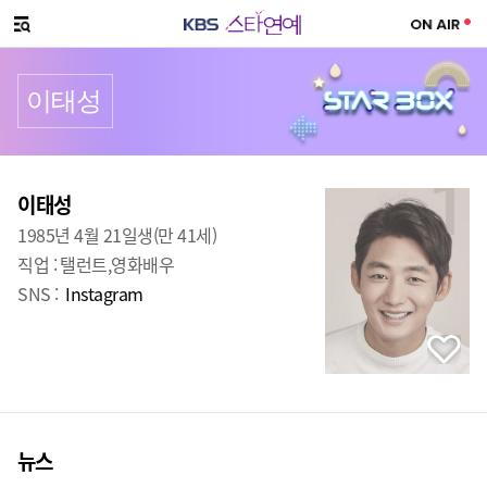
SNS 공유하기
메뉴 열기
이태성
프로필
출생
:
이태성
1985년 4월 21일생(만 41세)
직업 :
탤런트,영화배우
SNS :
Instagram
뉴스