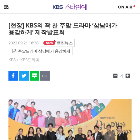
SNS 공유하기
메뉴 열기
페이스북
트위터
네이버
URL복사
글씨 작게보기
글씨 크게보기
[현장] KBS의 꽉 찬 주말 드라마 ‘삼남매가
용감하게’ 제작발표회
2022.09.21 16:38
랭킹뉴스
주말드라마 삼남매가 용감하게
KBS
KBS드라마
가