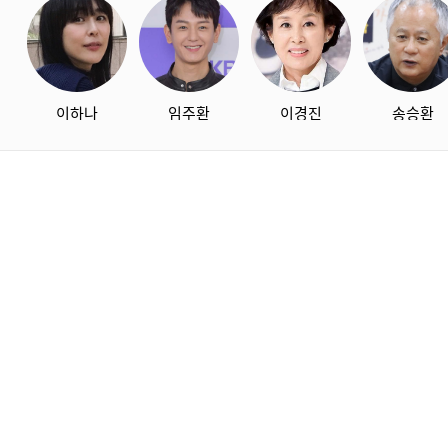
이하나
임주환
이경진
송승환