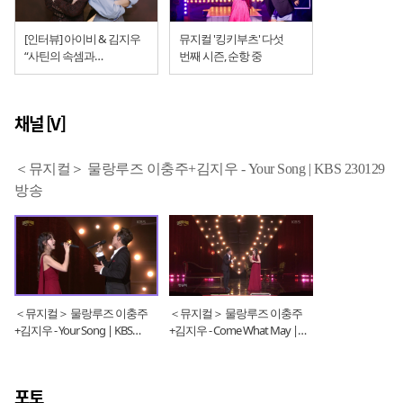
[인터뷰] 아이비 & 김지우
뮤지컬 '킹키부츠' 다섯
“사틴의 속셈과
번째 시즌, 순항 중
물랑루즈의 앞날” (뮤지컬
‘물랑루즈’ 간담회)
채널 [V]
＜뮤지컬＞ 물랑루즈 이충주+김지우 - Your Song | KBS 230129
방송
＜뮤지컬＞ 물랑루즈 이충주
＜뮤지컬＞ 물랑루즈 이충주
+김지우 - Your Song | KBS
+김지우 - Come What May |
230129 방송
KBS 230129 방송
포토