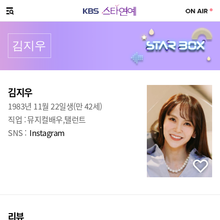
SNS 공유하기
메뉴 열기
김지우
프로필
출생
:
김지우
1983년 11월 22일생(만 42세)
직업 :
뮤지컬배우,탤런트
SNS :
Instagram
리뷰