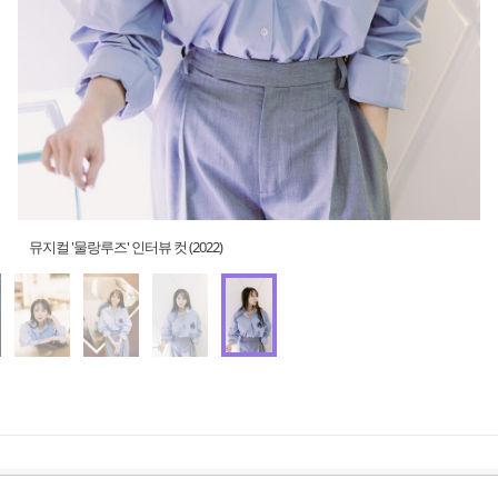
뮤지컬 '물랑루즈' 인터뷰 컷 (2022)