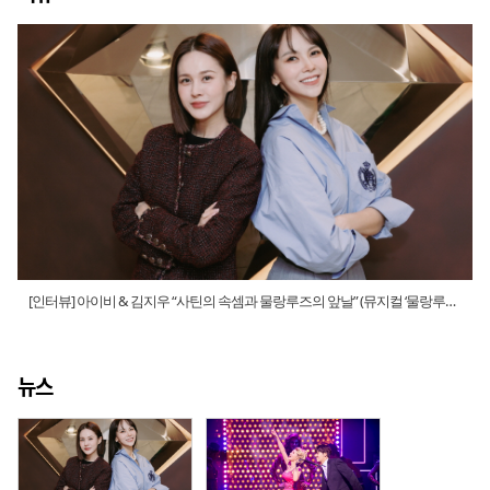
[인터뷰] 아이비 & 김지우 “사틴의 속셈과 물랑루즈의 앞날” (뮤지컬 ‘물랑루즈’
간담회)
뉴스