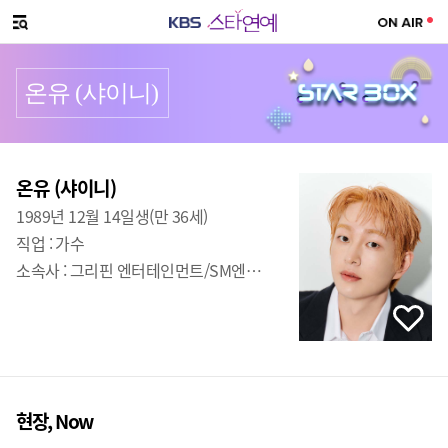
SNS 공유하기
메뉴 열기
온유 (샤이니)
프로필
출생
:
온유 (샤이니)
1989년 12월 14일생(만 36세)
직업 :
가수
소속사 :
그리핀 엔터테인먼트/SM엔터테인먼트
현장, Now