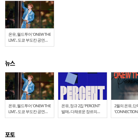
온유, 월드투어 'ONEW THE
LIVE'.. 도쿄 부도칸 공연
성료
뉴스
온유, 월드투어 'ONEW THE
온유, 정규 2집 'PERCENT'
2월의 온유, 
LIVE'.. 도쿄 부도칸 공연
발매.. 다채로운 장르의
'CONNECTION
성료
향연
포토