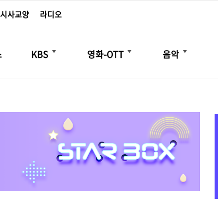
시사교양
라디오
더보기
더보기
더보기
스
KBS
영화-OTT
음악