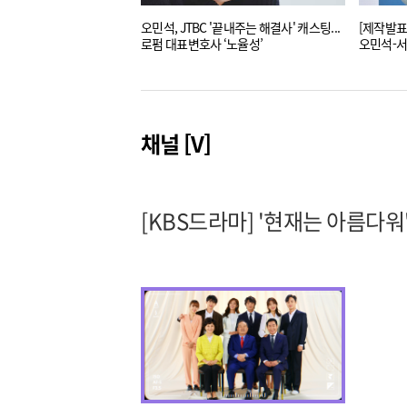
오민석, JTBC '끝내주는 해결사' 캐스팅...
[제작발표
로펌 대표변호사 ‘노율성’
오민석-서
아름다워'
채널 [V]
[KBS드라마] '현재는 아름다워