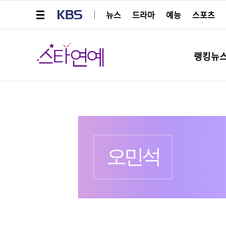
메뉴 열기
KBS
뉴스
드라마
예능
스포츠
스타연예
랭킹뉴
프로필
출생 :
오민석