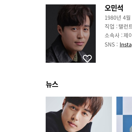
오민석
1980년 4월
직업 :
탤런
소속사 :
제
SNS :
Inst
뉴스