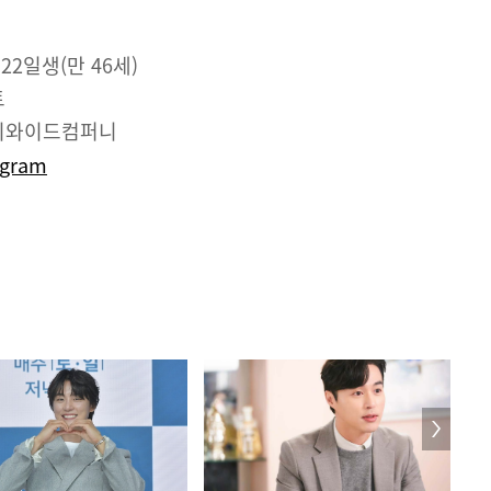
 22일생(만 46세)
트
이와이드컴퍼니
agram