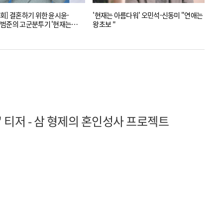
회] 결혼하기 위한 윤시윤-
'현재는 아름다워' 오민석-신동미 "연애는
새 
범준의 고군분투기 '현재는
왕초보 "
(壬
' 티저 - 삼 형제의 혼인성사 프로젝트