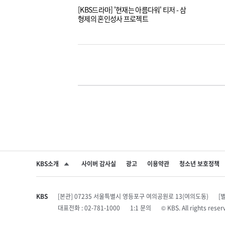
[KBS드라마] '현재는 아름다워' 티저 - 삼
형제의 혼인성사 프로젝트
KBS소개
사이버 감사실
광고
이용약관
청소년 보호정책
SNS 공유하기
KBS
[본관] 07235 서울특별시 영등포구 여의공원로 13(여의도동)
[
대표전화 : 02-781-1000
1:1 문의
© KBS. All rights r