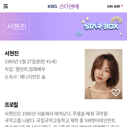
SNS 공유하기
메뉴 열기
서현진
프로필
출생
:
서현진
1985년 2월 27일생(만 41세)
직업 :
탤런트,영화배우
소속사 :
매니지먼트 숲
프로필
서현진은 1985년 서울에서 태어났다. 무용을 배워 국악중-
국악고를 나왔다. 국립국악고등학교 재학 중 SM엔터테인먼트