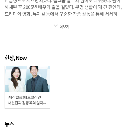
연습생으로 캐스팅되었다. 걸그룹 밀크의 멤버로 데뷔했다. 팀이
해체된 후 2005년 배우의 길을 걸었다. 무명 생활이 꽤 긴 편인데,
드라마와 영화, 뮤지컬 등에서 꾸준한 작품 활동을 통해 서서히
입지를 다져오다가 2016년 [또 오해영]으로 로코퀸이 된다. 이어
더보기
SBS [낭만닥터 김사부]의 윤서정 역으로 대세 배우로 떠올랐다.
2022년 영화 [카사오페아]에서 젊은 나이에 알츠하이머를 앓는
수진을 연기한다. SBS드라마 [왜 오수재인가]에서 완벽한 성공을
위해 지독하리만치 처절하게 달려온 차가운 변호사 오수재를
연기한다.
현장, Now
[제작발표회] 로코장인
서현진과 김동욱의 삶과
사랑 '너는 나의 봄'
뉴스