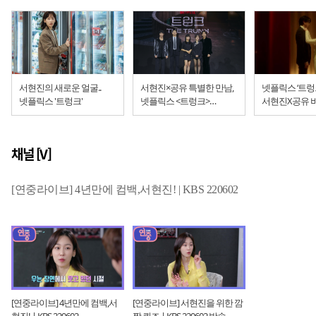
서현진의 새로운 얼굴..
서현진×공유 특별한 만남,
넷플릭스 ‘트렁
넷플릭스 '트렁크'
넷플릭스 <트렁크>
서현진X공유 
제작발표회... "기간제
결혼, 의문의 
부부의 미스터리 멜로"
채널 [V]
[연중라이브] 4년만에 컴백,서현진! | KBS 220602
[연중라이브] 4년만에 컴백,서
[연중라이브] 서현진을 위한 깜
현진! | KBS 220602
짝 퀴즈 | KBS 220602 방송