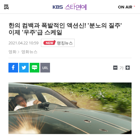
SNS 공유하기
해시태그
메뉴 열기
페이스북
트위터
네이버
URL복사
글씨 작게보기
글씨 크게보기
한의 컴백과 폭발적인 액션신! '분노의 질주'
이제 '우주'급 스케일
2021.04.22 10:59
랭킹뉴스
영화
영화뉴스
가