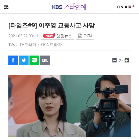
SNS 공유하기
해시태그
메뉴 열기
페이스북
트위터
네이버
URL복사
글씨 작게보기
글씨 크게보기
[타임즈#9] 이주영 교통사고 사망
2021.03.22 09:11
랭킹뉴스
OCN
TVs
TV드라마
OCN드라마
가