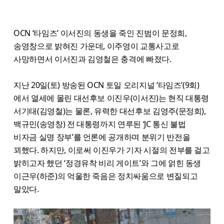
OCN ‘타임즈’ 이서진의 동생을 죽인 진범이 문정희,
송영창으로 밝혀진 가운데, 이주영이 교통사고로
사망하면서 이서진과 김영철은 충격에 빠졌다.
지난 20일(토) 방송된 OCN 토일 오리지널 ‘타임즈’(9회)
에서 열세에 몰린 대선후보 이진우(이서진)는 현직 대통령
서기태(김영철)는 물론, 유력한 대선후보 김영주(문정희),
백규민(송영창) 전 대통령까지 연루된 ‘JC 통신 불법
비자금 실명 장부’를 언론에 공개하며 분위기 반전을
꾀했다. 하지만, 이로써 이진우가 기자 시절의 전부를 걸고
밝히고자 했던 ‘정경유착 비리 게이트’와 그에 얽힌 동생
이근우(하준)의 억울한 죽음은 정치싸움으로 변질되고
말았다.