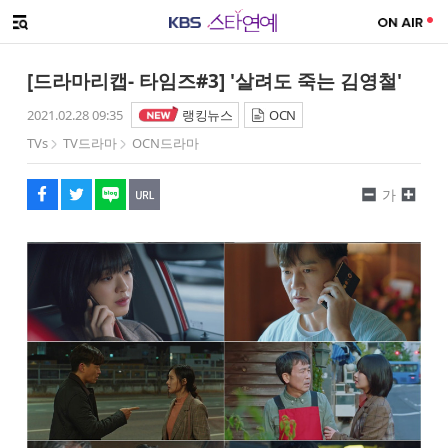
SNS 공유하기
해시태그
메뉴 열기
페이스북
트위터
네이버
URL복사
글씨 작게보기
글씨 크게보기
[드라마리캡- 타임즈#3] '살려도 죽는 김영철'
2021.02.28 09:35
랭킹뉴스
OCN
TVs
TV드라마
OCN드라마
가