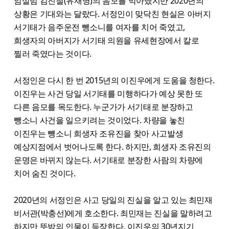
암살범 김진철(유재명)의 음모를 막아냈지만 2020년의
상황은 기대와는 달랐다. 서정인이 맞닥친 현실은 아버지
서기태가 음주운전 뺑소니를 여자를 치어 죽였고,
희생자의 아버지가 서기태 의원을 유세현장에서 칼로
찔러 죽였다는 것이다.
서정인은 다시 한 번 2015년의 이진우에게 도움을 청한다.
이진우는 사건 당일 서기태를 미행하다가 예상 못한 또
다른 음모를 목도한다. 누군가가 서기태로 분장하고
뺑소니 사건을 일으키려는 것이었다. 차량을 놓친
이진우는 뻉소니 희생자 조유진을 찾아 사고발생
예상지점에서 벗어나도록 한다. 하지만, 희생자 조유진의
운명은 바뀌지 않는다. 서기태로 분장한 사람의 차량에
치어 숨진 것이다.
2020년의 서정인은 사고 당일의 진실을 알고 있는 최민재
비서관(박충선)에게 호소한다. 최민재는 진실을 말하려고
하지만 뜻밖의 인물이 등장한다. 이진우의 30년지기