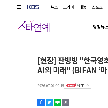
메뉴 열기
KBS
뉴스
드라마
예능
스포츠
스타연예
랭킹뉴
페이스북
트위터
네이버
URL복사
글씨 작게보기
글씨 크게보기
해시태그
스타박스
[현장] 판빙빙 "한국영
AI의 미래" (BIFAN 
2026.07.06 09:45
랭킹뉴스