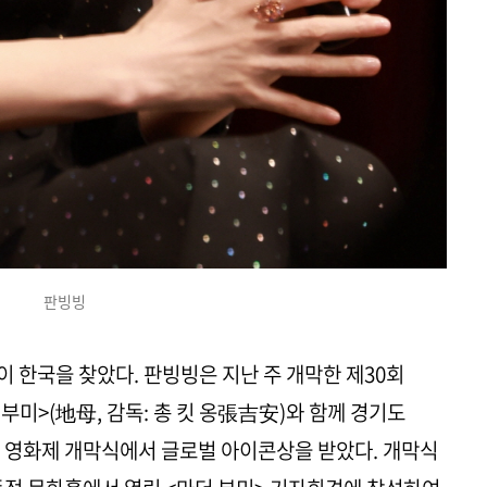
판빙빙
 한국을 찾았다. 판빙빙은 지난 주 개막한 제30회
미>(地母, 감독: 총 킷 옹張吉安)와 함께 경기도
 영화제 개막식에서 글로벌 아이콘상을 받았다. 개막식