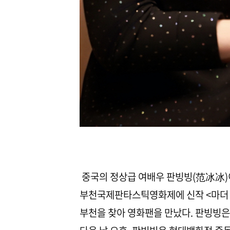
중국의 정상급 여배우 판빙빙(范冰冰)이
부천국제판타스틱영화제에 신작 <마더 부
부천을 찾아 영화팬을 만났다. 판빙빙은