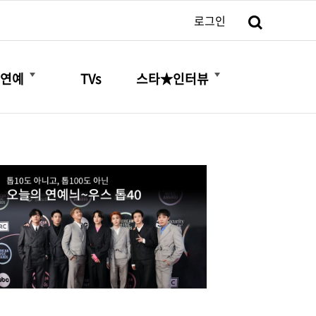
검색
로그인
더보기
더보기
연예
TVs
스타★인터뷰