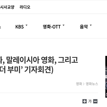
시사교양
라디오
더보기
더보기
더보기
스
KBS
영화-OTT
음악
화, 말레이시아 영화, 그리고
‘마더 부미’ 기자회견)
영화
영화뉴스
가