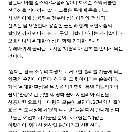
담는다. 아벨 강스의 <나폴레옹>이 보여준 스펙터클한
전투신을 기대하지 말라. 그들은 쪽배에 몸을 싣고
시칠리아에 상륙하는 것부터 상상이하의 ‘역사적
전투신’을 재연한다. 용감한 군인과 함께 오합지졸의
탈영병까지 만나게 된다. ‘통일 이탈리아’라는 가리발디와
오르시니의 위대한 이상과 함께 거대한 역사의
수레바퀴에 올라탄 그 시절 ‘이탈리아 민초’를 만나게 되는
것이다.
영화는 결국 소수의 희생으로 거대한 승리를 이끌게 되는
영광의 순간에 이른다. 하지만 그 뒷이야기는 씁쓸하다.
제목 ‘위대한 환상’은 무엇을 의미할까. 통일 이탈리아의
꿈이 ‘환상’이란 것인지. 영화 끝에 시칠리아 작전을
성공시킨 오르시니 대령의 모습이 보인다. 20년의 세월이
흐른 뒤 도박장에서 ‘문제적 사병’ 둘을 다시 만나게 된다.
그들은 여전히 사기꾼일 뿐이다. 대령은 “가엾은
이탈리아, 위대한 환상일 뿐.”이라고 한탄한다.