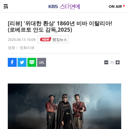
SNS 공유하기
해시태그
메뉴 열기
페이스북
트위터
네이버
URL복사
글씨 작게보기
글씨 크게보기
[리뷰] '위대한 환상' 1860년 비바 이탈리아!
(로베르토 안도 감독,2025)
2026.06.15 10:09
랭킹뉴스
영화
영화리뷰
가