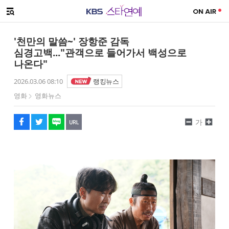
SNS 공유하기
메뉴 열기
페이스북
트위터
네이버
URL복사
글씨 작게보기
글씨 크게보기
'천만의 말씀~' 장항준 감독
심경고백..."관객으로 들어가서 백성으로
나온다"
2026.03.06 08:10
랭킹뉴스
영화
영화뉴스
가