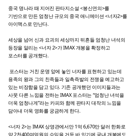
중국 명나라 때 지어진 판타지소설 <봉신연의>를
기반으로 만든 엄청난 규모의 중국 애니메이션 <너자2>를
아이맥스로 만난다.
세상을 넘어 신과 요괴의 세상까지 뒤흔들 엄청난 녀석의
등장을 알리는 <너자 2>가 IMAX 개봉을 확정하고
포스터를 공개했다.
포스터는 거친 운명 앞에 놓인 너자를 표현하고 있는데
용족의 왕과 그의 친족들과 일촉즉발의 전쟁을 예고하고
있는 비장함을 담고 있다. 기존 공개했던 이미지들과는
사뭇 다른 느낌을 전하는 IMAX 포스터는 “엄청난 녀석을
더욱 엄청나게”라는 카피와 함께 판타지 대작의 느낌을
담아내 더욱 영화를 궁금하게 한다.
<너자 2>는 IMAX 상영관에서만 1억 6,670만 달러 한화로
약 2천400여억원의 수익을 거둔 바 있기에 국내 개봉에도