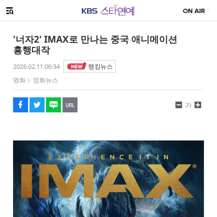
SNS 공유하기
해시태그
메뉴 열기
페이스북
트위터
네이버
URL복사
글씨 작게보기
글씨 크게보기
'너자2' IMAX로 만나는 중국 애니메이션
흥행대작
2026.02.11 06:34
랭킹뉴스
영화
영화뉴스
가