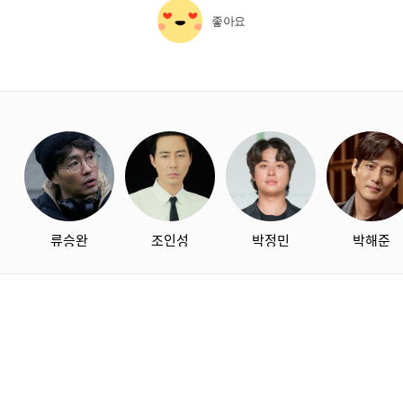
좋아요
starbox
류승완
조인성
박정민
박해준