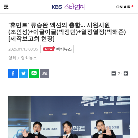
SNS 공유하기
해시태그
메뉴 열기
페이스북
트위터
네이버
URL복사
글씨 작게보기
글씨 크게보기
'휴민트' 류승완 액션의 총합... 시원시원
(조인성)+이글이글(박정민)+열정열정(박해준)
[제작보고회 현장]
2026.01.13 08:36
랭킹뉴스
영화
영화뉴스
가