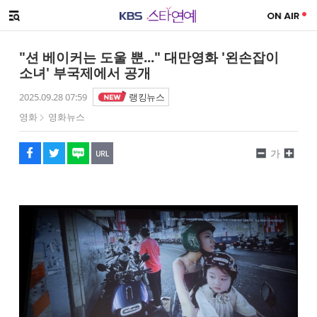
SNS 공유하기
해시태그
메뉴 열기
페이스북
트위터
네이버
URL복사
글씨 작게보기
글씨 크게보기
"션 베이커는 도울 뿐..." 대만영화 '왼손잡이
소녀' 부국제에서 공개
2025.09.28 07:59
랭킹뉴스
영화
영화뉴스
가