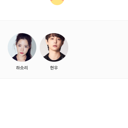
starbox
하승리
현우