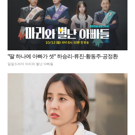
"딸 하나에 아빠가 셋" 하승리-류진-황동주-공정환
일일드라마 마리와 별난 아빠들