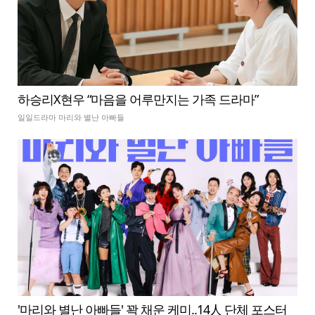
하승리X현우 “마음을 어루만지는 가족 드라마”
일일드라마 마리와 별난 아빠들
'마리와 별난 아빠들' 꽉 채운 케미..14人 단체 포스터