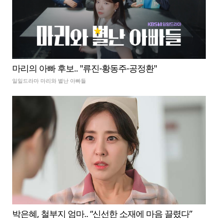
마리의 아빠 후보.. "류진-황동주-공정환"
일일드라마 마리와 별난 아빠들
박은혜, 철부지 엄마.. “신선한 소재에 마음 끌렸다”