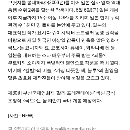
브릿지를 봉쇄하라>(2003년)를 이어 일본 실사 영화 역대
흥행 순위 2위를 달성한 작품이다. 6월 6일(금) 일본 개봉
이후 지금까지 15주 이상 TOP3를 지키며 일본 현지 누적
관객 수 1천만 명 돌파를 눈앞에 두고 있다. 일본의
대표적인 작가 요시다 슈이치의 베스트셀러 동명 원작을
바탕으로 재일 한국인 이상일 감독이 연출을 맡은 영화 <
국보>는 요시자와 료, 요코하마 류세이, 와타나베 켄 등
일본을 대표하는 스타 배우부터 주목 받는 <괴물>
쿠로카와 소야까지 폭발적인 열연으로 작품을 꽉 채웠다.
여기에 <킬빌>의 미술, <가장 따뜻한 색, 블루>의 촬영을
맡은 초호화 제작진들이 참여해 눈길을 모으고 있다.
제30회 부산국제영화제 ‘갈라 프레젠테이션’ 섹션 공식
초청작 <국보>는 올 하반기 국내 개봉 예정이다.
[사진= NEW]
글 KBS미디어 박재환 kino@kbsmedia.co.kr