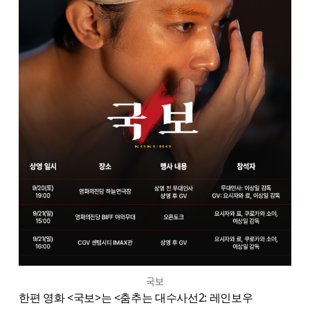
국보
한편 영화 <국보>는 <춤추는 대수사선2: 레인보우