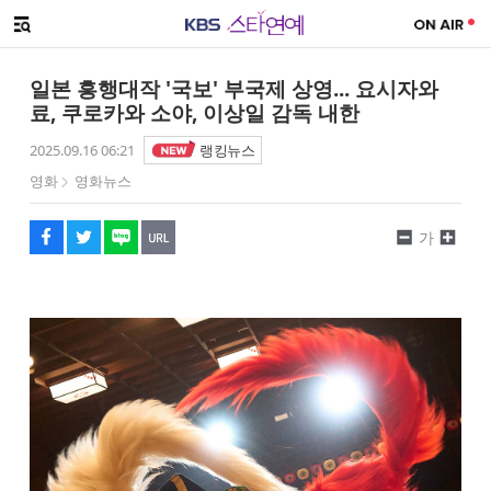
SNS 공유하기
해시태그
메뉴 열기
페이스북
트위터
네이버
URL복사
글씨 작게보기
글씨 크게보기
일본 흥행대작 '국보' 부국제 상영... 요시자와
료, 쿠로카와 소야, 이상일 감독 내한
2025.09.16 06:21
랭킹뉴스
영화
영화뉴스
가