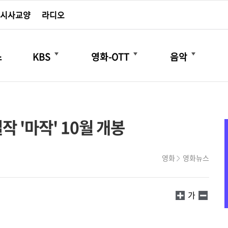
시사교양
라디오
더보기
더보기
더보기
스
KBS
영화-OTT
음악
 '마작' 10월 개봉
영화
영화뉴스
가