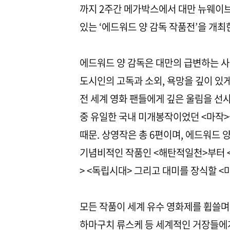
까지 2주간 메가박스에서 대만 뉴웨이브
있는 ‘에드워드 양 감독 작품전’을 개최
에드워드 양 감독은 대만의 급변하는 
도시인의 고독과 소외, 욕망을 깊이 있
전 세계 영화 팬들에게 깊은 울림을 선
중 유일한 국내 미개봉작이었던 <마작>
때문. 상영작은 총 6편이며, 에드워드
기념비적인 작품인 <해탄적일천>부터 <
> <독립시대> 그리고 대미를 장식할 <
모든 작품이 세계 유수 영화제를 휩쓸며
하마구치 류스케 등 세계적인 거장들에게