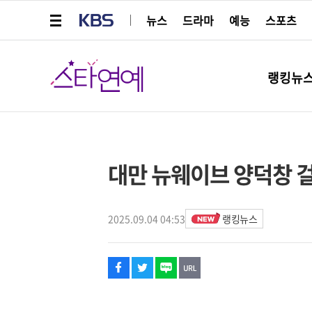
메뉴 열기
KBS
뉴스
드라마
예능
스포츠
스타연예
랭킹뉴
페이스북
트위터
네이버
URL복사
글씨 작게보기
글씨 크게보기
해시태그
대만 뉴웨이브 양덕창 걸작
2025.09.04 04:53
랭킹뉴스