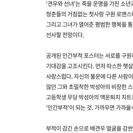
‘견우와 선녀’는 죽을 운명을 가진 소년
청춘들의 거침없는 첫사랑 구원 로맨스다
그리고 그녀가 열어준 평범한 행복을 
선사할 전망이다.
공개된 인간부적 포스터는 서로를 구원
기대감을 고조시킨다. 먼저 따스한 햇살
사랑스럽다. 자신의 불운에 다른 사람이
않던 그와 초밀착한 박성아의 비장한 스
고등학생 무당 박성아의 액운퇴치 치트
‘인간부적’이 되는 것. 가까우면 가까
부적이 감긴 손으로 배견우 얼굴을 감싼