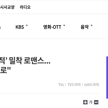
시사교양
라디오
더보기
더보기
더보기
스
KBS
영화-OTT
음악
 밀착 로맨스...
로"
TVs
TV드라마
tvN드라마
가