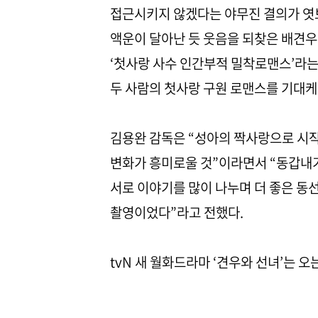
접근시키지 않겠다는 야무진 결의가 엿보
액운이 달아난 듯 웃음을 되찾은 배견우
‘첫사랑 사수 인간부적 밀착로맨스’라는 
두 사람의 첫사랑 구원 로맨스를 기대케
김용완 감독은 “성아의 짝사랑으로 시작
변화가 흥미로울 것”이라면서 “동갑내기
서로 이야기를 많이 나누며 더 좋은 동
촬영이었다”라고 전했다.
tvN 새 월화드라마 ‘견우와 선녀’는 오는