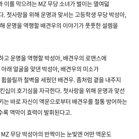
과 이를 막으려는 MZ 무당 소녀가 벌이는 열여덟
. 첫사랑을 위해 운명과 맞서는 고등학생 무당 박성아,
통해 운명을 역행할 배견우의 이야기가 풋풋한 설렘을
하고 운명을 역행할 박성아, 배견우의 로맨스에
 아래 얼굴을 맞댄 박성아, 배견우의 미소가
 휩쓸릴까 철벽을 세웠던 배견우. 좀처럼 곁을 내주지
킨십이 호기심을 자극한다. 첫사랑을 위해 운명과 맞선
키는 바로 자신이 액운으로부터 배견우를 철통 방어하는
울수록 액막이 효력이 발휘된다고.
 MZ 무당 박성아의 반짝이는 눈빛엔 어떤 액운도