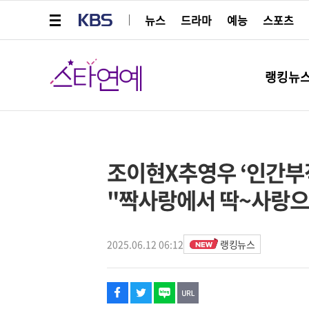
메뉴 열기
KBS
뉴스
드라마
예능
스포츠
스타연예
랭킹뉴
페이스북
트위터
네이버
URL복사
글씨 작게보기
글씨 크게보기
해시태그
스타박스
조이현X추영우 ‘인간부적’
"짝사랑에서 딱~사랑으
2025.06.12 06:12
랭킹뉴스