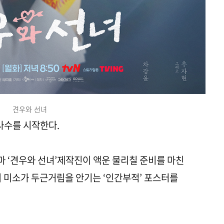
견우와 선녀
사수를 시작한다.
라마 ‘견우와 선녀’제작진이 액운 물리칠 준비를 마친
의 미소가 두근거림을 안기는 ‘인간부적’ 포스터를