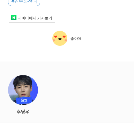
#견우와선녀
네이버에서 기사보기
좋아요
starbox
추영우