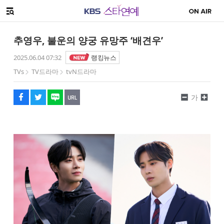
SNS 공유하기
해시태그
메뉴 열기
페이스북
트위터
네이버
URL복사
글씨 작게보기
글씨 크게보기
추영우, 불운의 양궁 유망주 ‘배견우’
2025.06.04 07:32
랭킹뉴스
TVs
TV드라마
tvN드라마
가