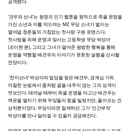
공개됐다.
‘견우와 선녀’는 동명의 인기 웹툰을 원작으로 죽을 운명을
가진 소년과 이를 막으려는 MZ 무당 소녀가 벌이는
열여덟 청춘들의 거침없는 첫사랑 구원 로맨스다.
첫사랑을 위해 운명과 맞서는 고등학생 무당 박성아
(조이현 분), 그리고 그녀가 열어준 평범한 행복을 통해
운명을 역행할 배견우의 이야기가 풋풋한 설렘을 선사할
전망이다.
‘천지선녀’ 박성아의 법당을 찾은 배견우, 경계심 가득
까칠한 눈빛에서 좀처럼 곁을 내주지 않는 그의 성격이
엿보인다. 태어날 때부터 죽을 운명을 타고난 배견우는
액운을 떨치기 위해 무당들의 힘을 빌렸지만, 돌아오는 건
상처뿐이었다. 무당이라면 질색하던 그가 ‘인간부적’
박성아를 만나 달라질 수 있을지 궁금해진다.
양궁은 배견우의 불운한 일상 가운데 살아 있음을 느끼게