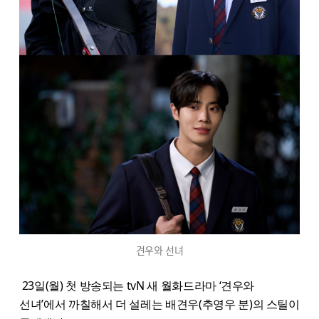
견우와 선녀
23일(월) 첫 방송되는 tvN 새 월화드라마 ‘견우와
선녀’에서 까칠해서 더 설레는 배견우(추영우 분)의 스틸이