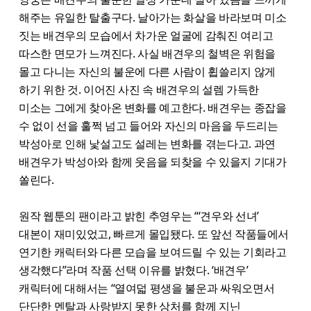
해주는 유일한 탈출구다. 날아가는 화살을 바라보며 미소
짓는 배견우의 모습에서 차가운 얼굴에 감춰진 여리고
따스한 면모가 느껴진다. 사실 배견우의 철벽은 위험을
몰고 다니는 자신의 불운에 다른 사람이 휩쓸리지 않게
하기 위한 것. 이어진 사진 속 배견우의 설렘 가득한
미소는 그에게 찾아온 변화를 예고한다. 배견우는 종잡을
수 없이 선을 훌쩍 넘고 들어와 자신의 마음을 두드리는
박성아로 인해 낯설고도 설레는 변화를 겪는다고. 과연
배견우가 박성아와 함께 웃음을 되찾을 수 있을지 기대가
쏠린다.
원작 웹툰의 팬이라고 밝힌 추영우는 “‘견우와 선녀’
대본이 재미있었고, 빠르게 몰입됐다. 또 앞선 작품들에서
연기한 캐릭터와 다른 모습을 보여드릴 수 있는 기회라고
생각했다”라며 작품 선택 이유를 밝혔다. ‘배견우’
캐릭터에 대해서는 “열여덟 평생을 불운과 싸워오면서
단단한 멘탈과 사랑받지 못한 상처를 함께 지닌