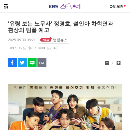
SNS 공유하기
해시태그
메뉴 열기
페이스북
트위터
네이버
URL복사
글씨 작게보기
글씨 크게보기
'유령 보는 노무사' 정경호, 설인아 차학연과
환상의 팀플 예고
2025.05.30 08:21
랭킹뉴스
TVs
TV드라마
MBC드라마
가