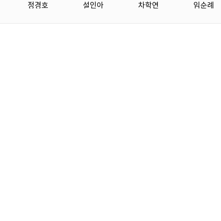
정경호
설인아
차학연
임순례