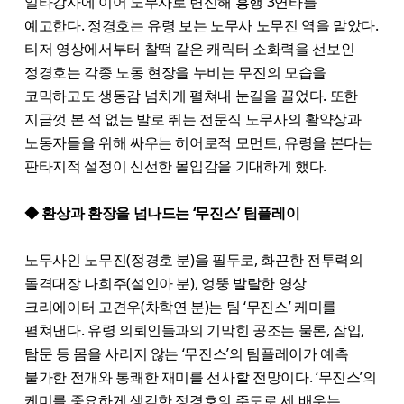
일타강사에 이어 노무사로 변신해 흥행 3연타를
예고한다. 정경호는 유령 보는 노무사 노무진 역을 맡았다.
티저 영상에서부터 찰떡 같은 캐릭터 소화력을 선보인
정경호는 각종 노동 현장을 누비는 무진의 모습을
코믹하고도 생동감 넘치게 펼쳐내 눈길을 끌었다. 또한
지금껏 본 적 없는 발로 뛰는 전문직 노무사의 활약상과
노동자들을 위해 싸우는 히어로적 모먼트, 유령을 본다는
판타지적 설정이 신선한 몰입감을 기대하게 했다.
◆ 환상과 환장을 넘나드는 ‘무진스’ 팀플레이
노무사인 노무진(정경호 분)을 필두로, 화끈한 전투력의
돌격대장 나희주(설인아 분), 엉뚱 발랄한 영상
크리에이터 고견우(차학연 분)는 팀 ‘무진스’ 케미를
펼쳐낸다. 유령 의뢰인들과의 기막힌 공조는 물론, 잠입,
탐문 등 몸을 사리지 않는 ‘무진스’의 팀플레이가 예측
불가한 전개와 통쾌한 재미를 선사할 전망이다. ‘무진스’의
케미를 중요하게 생각한 정경호의 주도로 세 배우는