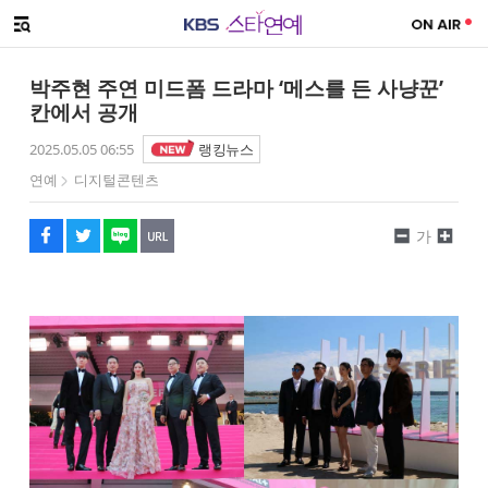
SNS 공유하기
해시태그
메뉴 열기
페이스북
트위터
네이버
URL복사
글씨 작게보기
글씨 크게보기
박주현 주연 미드폼 드라마 ‘메스를 든 사냥꾼’
칸에서 공개
2025.05.05 06:55
랭킹뉴스
연예
디지털콘텐츠
가