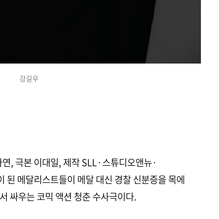
강길우
나연, 극본 이대일, 제작 SLL·스튜디오앤뉴·
 된 메달리스트들이 메달 대신 경찰 신분증을 목에
서 싸우는 코믹 액션 청춘 수사극이다.