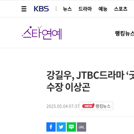
메뉴 열기
KBS
뉴스
드라마
예능
스포츠
스타연예
랭킹뉴
페이스북
트위터
네이버
URL복사
글씨 작게보기
글씨 크게보기
해시태그
스타박스
강길우, JTBC드라마 ‘
수장 이상곤
2025.05.04 07:37
랭킹뉴스