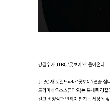
강길우가 JTBC ‘굿보이’로 돌아온다.
JTBC 새 토일드라마 ‘굿보이’(연출 심
드라마하우스스튜디오)는 특채로 경찰이
걸고 비양심과 반칙이 판치는 세상에 맞