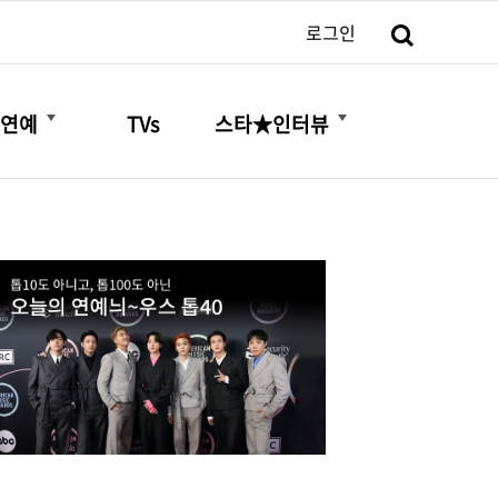
검색
로그인
더보기
더보기
연예
TVs
스타★인터뷰