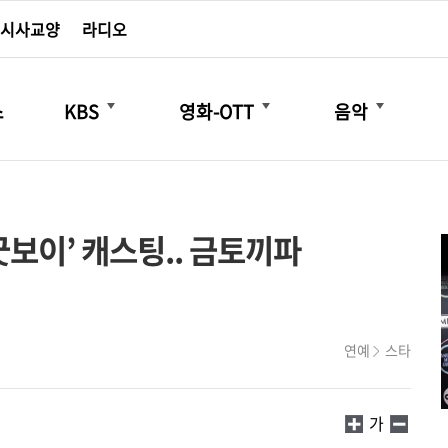
시사교양
라디오
더보기
더보기
더보기
스
KBS
영화-OTT
음악
굿보이’ 캐스팅.. 금토끼파
연예
스타
가