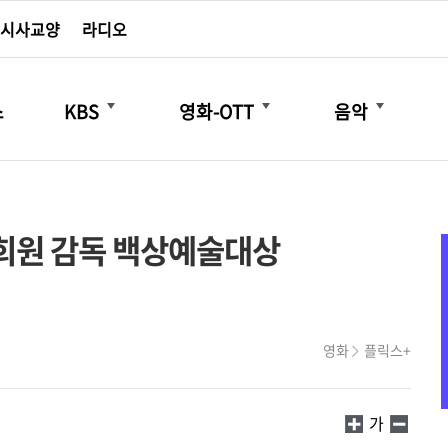
시사교양
라디오
더보기
더보기
더보기
스
KBS
영화-OTT
음악
 김희원 감독 백상예술대상
영화
플릭스+
가