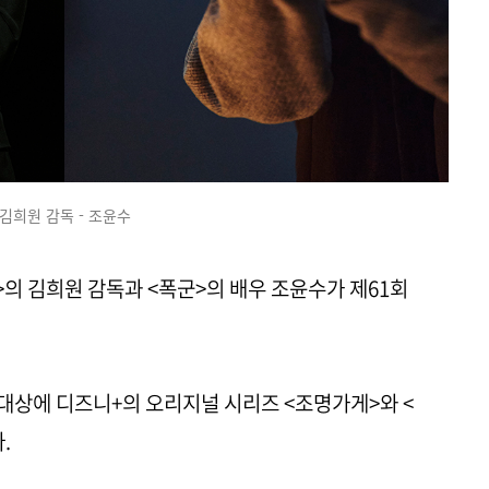
김희원 감독 - 조윤수
의 김희원 감독과 <폭군>의 배우 조윤수가 제61회
술대상에 디즈니+의 오리지널 시리즈 <조명가게>와 <
다.