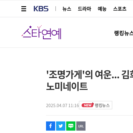
메뉴 열기
KBS
뉴스
드라마
예능
스포츠
스타연예
랭킹뉴
페이스북
트위터
네이버
URL복사
글씨 작게보기
글씨 크게보기
해시태그
스타박스
'조명가게'의 여운...
노미네이트
2025.04.07 11:16
랭킹뉴스