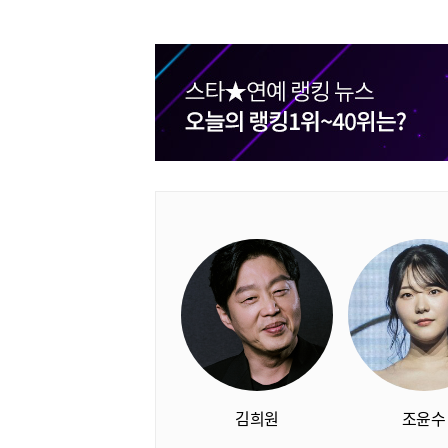
김희원
조윤수