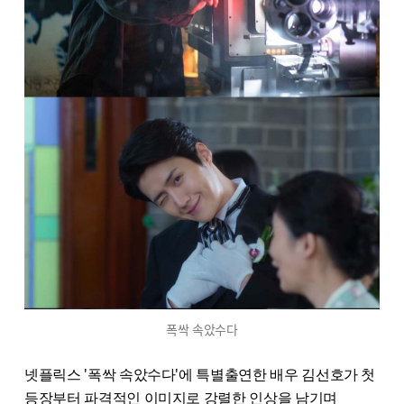
폭싹 속았수다
넷플릭스 '폭싹 속았수다'에 특별출연한 배우 김선호가 첫
등장부터 파격적인 이미지로 강렬한 인상을 남기며