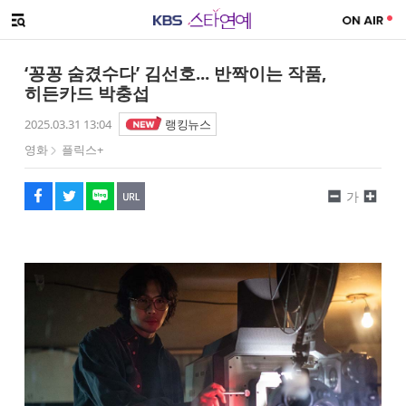
SNS 공유하기
해시태그
메뉴 열기
페이스북
트위터
네이버
URL복사
글씨 작게보기
글씨 크게보기
‘꽁꽁 숨겼수다’ 김선호... 반짝이는 작품,
히든카드 박충섭
2025.03.31 13:04
랭킹뉴스
영화
플릭스+
가