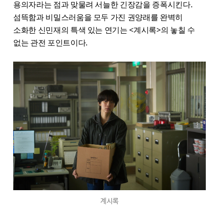
용의자라는 점과 맞물려 서늘한 긴장감을 증폭시킨다.
섬뜩함과 비밀스러움을 모두 가진 권양래를 완벽히
소화한 신민재의 특색 있는 연기는 <계시록>의 놓칠 수
없는 관전 포인트이다.
계시록