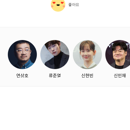
좋아요
starbox
연상호
류준열
신현빈
신민재