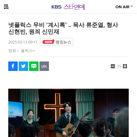
SNS 공유하기
해시태그
메뉴 열기
페이스북
트위터
네이버
URL복사
글씨 작게보기
글씨 크게보기
넷플릭스 무비 '계시록' .. 목사 류준열, 형사
신현빈, 원죄 신민재
2025.03.13 09:11
랭킹뉴스
영화
플릭스+
가