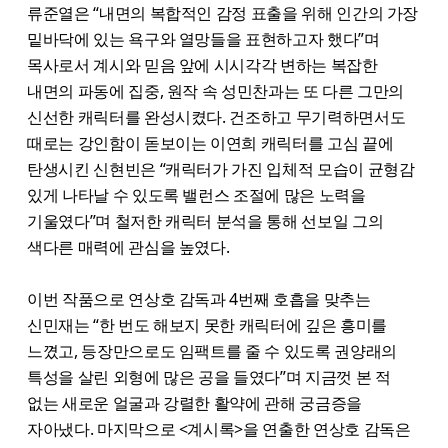
류준열은 “내면의 복합적인 감정 표출을 위해 인간의 가장
밑바닥에 있는 욕구와 열망들을 표현하고자 했다”며
목사로서 계시와 믿음 앞에 시시각각 변하는 복잡한
내면의 파동에 집중, 원작 속 성민찬과는 또 다른 그만의
신선한 캐릭터를 완성시켰다. 건조하고 무기력하면서도
때로는 강인함이 돋보이는 이연희 캐릭터를 고심 끝에
탄생시킨 신현빈은 “캐릭터가 가진 입체적 모습이 균형감
있게 나타날 수 있도록 밸런스 조절에 많은 노력을
기울였다”며 철저한 캐릭터 분석을 통해 선보일 그의
색다른 매력에 관심을 높였다.
이번 작품으로 연상호 감독과 4번째 호흡을 맞추는
신민재는 “한 번도 해보지 못한 캐릭터에 깊은 흥미를
느꼈고, 등장만으로도 임팩트를 줄 수 있도록 권양래의
특성을 살린 외형에 많은 공을 들였다”며 지금껏 본 적
없는 새로운 얼굴과 강렬한 활약에 관해 궁금증을
자아냈다. 마지막으로 <계시록>을 연출한 연상호 감독은