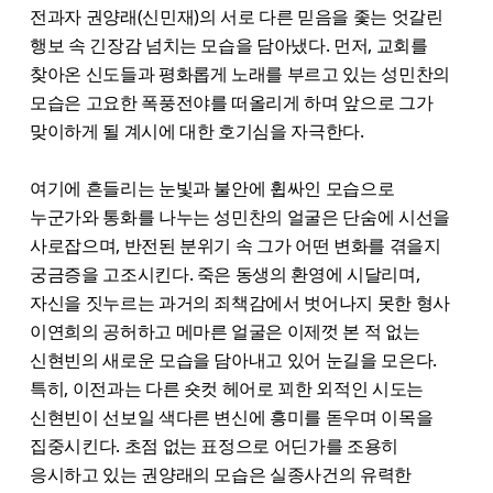
전과자 권양래(신민재)의 서로 다른 믿음을 좇는 엇갈린
행보 속 긴장감 넘치는 모습을 담아냈다. 먼저, 교회를
찾아온 신도들과 평화롭게 노래를 부르고 있는 성민찬의
모습은 고요한 폭풍전야를 떠올리게 하며 앞으로 그가
맞이하게 될 계시에 대한 호기심을 자극한다.
여기에 흔들리는 눈빛과 불안에 휩싸인 모습으로
누군가와 통화를 나누는 성민찬의 얼굴은 단숨에 시선을
사로잡으며, 반전된 분위기 속 그가 어떤 변화를 겪을지
궁금증을 고조시킨다. 죽은 동생의 환영에 시달리며,
자신을 짓누르는 과거의 죄책감에서 벗어나지 못한 형사
이연희의 공허하고 메마른 얼굴은 이제껏 본 적 없는
신현빈의 새로운 모습을 담아내고 있어 눈길을 모은다.
특히, 이전과는 다른 숏컷 헤어로 꾀한 외적인 시도는
신현빈이 선보일 색다른 변신에 흥미를 돋우며 이목을
집중시킨다. 초점 없는 표정으로 어딘가를 조용히
응시하고 있는 권양래의 모습은 실종사건의 유력한