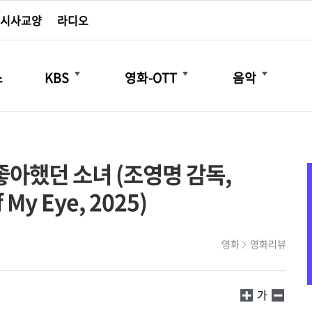
시사교양
라디오
더보기
더보기
더보기
스
KBS
영화-OTT
음악
 좋아했던 소녀 (조영명 감독,
f My Eye, 2025)
영화
영화리뷰
가