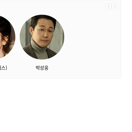
스)
박성웅