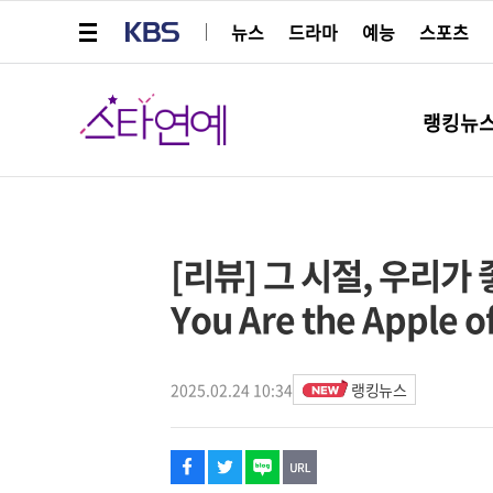
메뉴 열기
KBS
뉴스
드라마
예능
스포츠
스타연예
랭킹뉴
페이스북
트위터
네이버
URL복사
글씨 작게보기
글씨 크게보기
해시태그
스타박스
[리뷰] 그 시절, 우리가
You Are the Apple o
2025.02.24 10:34
랭킹뉴스