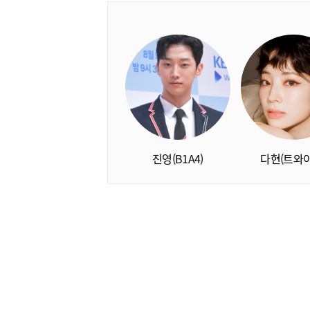
진영(B1A4)
다현(트와이