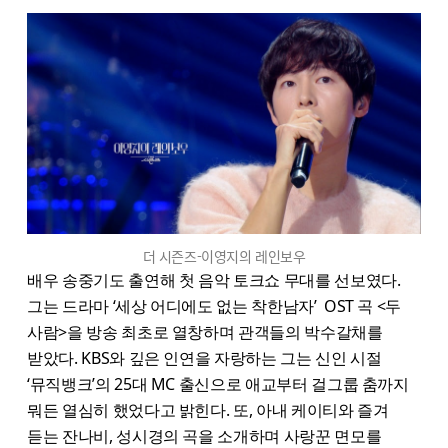
더 시즌즈-이영지의 레인보우
배우 송중기도 출연해 첫 음악 토크쇼 무대를 선보였다.
그는 드라마 ‘세상 어디에도 없는 착한남자’ OST 곡 <두
사람>을 방송 최초로 열창하며 관객들의 박수갈채를
받았다. KBS와 깊은 인연을 자랑하는 그는 신인 시절
‘뮤직뱅크’의 25대 MC 출신으로 애교부터 걸그룹 춤까지
뭐든 열심히 했었다고 밝힌다. 또, 아내 케이티와 즐겨
듣는 잔나비, 성시경의 곡을 소개하며 사랑꾼 면모를