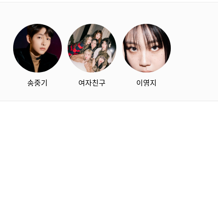
starbox
송중기
여자친구
이영지