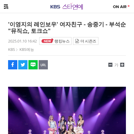
SNS 공유하기
메뉴 열기
페이스북
트위터
네이버
URL복사
글씨 작게보기
글씨 크게보기
'이영지의 레인보우' 여자친구 - 송중기 - 부석순
"뮤직쇼, 토크쇼"
2025.01.10 16:42
랭킹뉴스
더 시즌즈
KBS
KBS예능
가