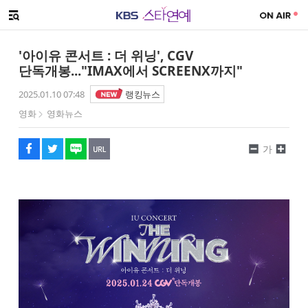
SNS 공유하기
해시태그
메뉴 열기
페이스북
트위터
네이버
URL복사
글씨 작게보기
글씨 크게보기
'아이유 콘서트 : 더 위닝', CGV
단독개봉..."IMAX에서 SCREENX까지"
2025.01.10 07:48
랭킹뉴스
영화
영화뉴스
가