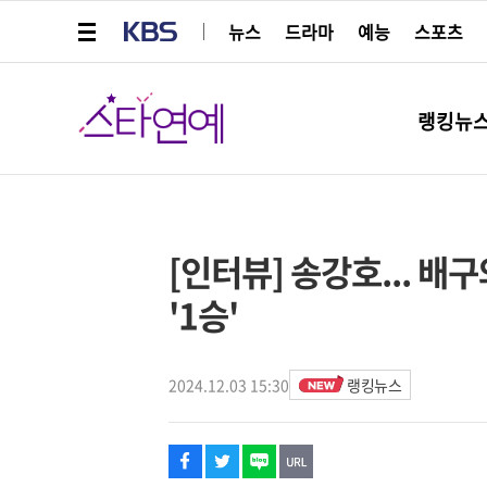
메뉴 열기
KBS
뉴스
드라마
예능
스포츠
스타연예
랭킹뉴
페이스북
트위터
네이버
URL복사
글씨 작게보기
글씨 크게보기
해시태그
스타박스
[인터뷰] 송강호... 배
'1승'
2024.12.03 15:30
랭킹뉴스