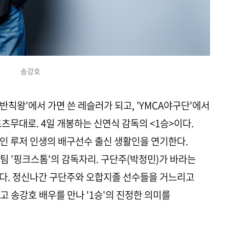
송강호
'반칙왕'에서 가면 쓴 레슬러가 되고, 'YMCA야구단'에서
츠무대로. 4일 개봉하는 신연식 감독의 <1승>이다.
인 루저 인생의 배구선수 출신 생활인을 연기한다.
팀 '핑크스톰'의 감독자리. 구단주(박정민)가 바라는
이다. 정신나간 구단주와 오합지졸 선수들을 거느리고
고 송강호 배우를 만나 '1승'의 진정한 의미를