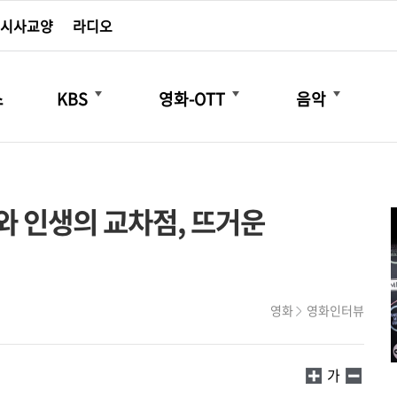
시사교양
라디오
더보기
더보기
더보기
스
KBS
영화-OTT
음악
구와 인생의 교차점, 뜨거운
영화
영화인터뷰
가