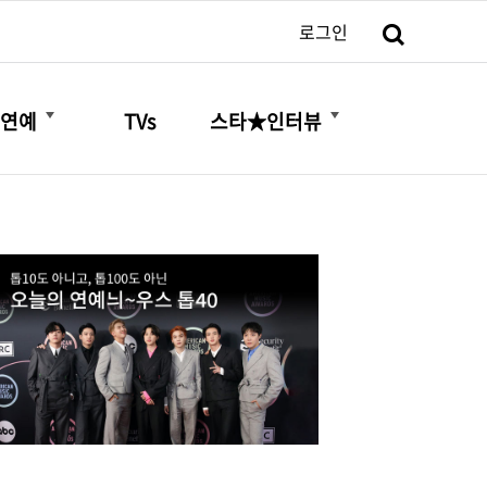
검색
로그인
더보기
더보기
연예
TVs
스타★인터뷰