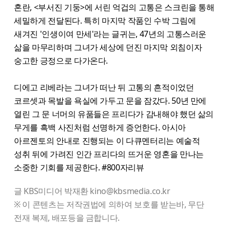
혼란, <부서진 기둥>에 서린 억겁의 고통은 스크린을 통해
세밀하게 전달된다. 특히 마지막 작품인 수박 그림에
새겨진 '인생이여 만세'라는 글귀는, 47년의 고통스러운
삶을 마무리하며 그녀가 세상에 던진 마지막 외침이자
숭고한 긍정으로 다가온다.
디에고 리베라는 그녀가 떠난 뒤 고통의 흔적이었던
코르셋과 목발을 욕실에 가두고 문을 잠갔다. 50년 만에
열린 그 문 너머의 유품들은 프리다가 감내해야 했던 삶의
무게를 흑백 사진처럼 선명하게 증언한다. 아시아
아르젠토의 안내로 진행되는 이 다큐멘터리는 예술적
성취 뒤에 가려진 인간 프리다의 뜨거운 영혼을 만나는
소중한 기회를 제공한다. #800자리뷰
글 KBS미디어 박재환 kino@kbsmedia.co.kr
※ 이 콘텐츠는 저작권법에 의하여 보호를 받는바, 무단
전재 복제, 배포등을 금합니다.