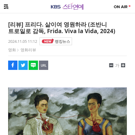
SNS 공유하기
해시태그
메뉴 열기
페이스북
트위터
네이버
URL복사
글씨 작게보기
글씨 크게보기
[리뷰] 프리다. 삶이여 영원하라 (조반니
트로일로 감독, Frida. Viva la Vida, 2024)
2024.11.05 11:12
랭킹뉴스
영화
영화리뷰
가