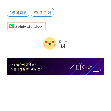
#영화리뷰
#일미디어
네이버에서 기사보기
좋아요
14
1번 배너 보기
2번 배너 보기