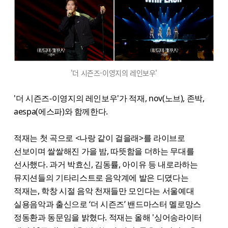
'더 시즌즈-이영지의 레인보우'
'더 시즌즈-이영지의 레인보우'가 적재, nov(노브), 존박,
aespa(에스파)와 함께한다.
적재는 첫 곡으로 <나랑 같이 걸을래>를 라이브로
선보이며 쌀쌀해진 가을 밤, 따뜻함을 더하는 무대를
선사했다. 과거 박효신, 김동률, 아이유 등 내로라하는
뮤지션들의 기타리스트로 음악계에 발은 디뎠다는
적재는, 학창 시절 음악 천재들만 모인다는 서울예대
실용음악과 출신으로 ‘더 시즌즈’ 밴드마스터 멜로망스
정동환과 동문임을 밝혔다. 적재는 올해 '싱어송라이터