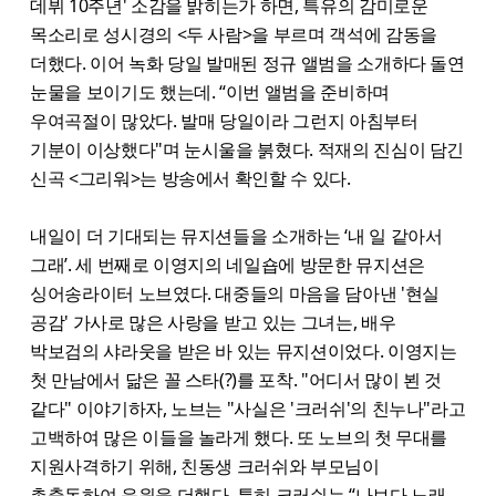
데뷔 10주년' 소감을 밝히는가 하면, 특유의 감미로운
목소리로 성시경의 <두 사람>을 부르며 객석에 감동을
더했다. 이어 녹화 당일 발매된 정규 앨범을 소개하다 돌연
눈물을 보이기도 했는데. “이번 앨범을 준비하며
우여곡절이 많았다. 발매 당일이라 그런지 아침부터
기분이 이상했다"며 눈시울을 붉혔다. 적재의 진심이 담긴
신곡 <그리워>는 방송에서 확인할 수 있다.
내일이 더 기대되는 뮤지션들을 소개하는 ‘내 일 같아서
그래’. 세 번째로 이영지의 네일숍에 방문한 뮤지션은
싱어송라이터 노브였다. 대중들의 마음을 담아낸 '현실
공감' 가사로 많은 사랑을 받고 있는 그녀는, 배우
박보검의 샤라웃을 받은 바 있는 뮤지션이었다. 이영지는
첫 만남에서 닮은 꼴 스타(?)를 포착. "어디서 많이 뵌 것
같다" 이야기하자, 노브는 "사실은 '크러쉬'의 친누나"라고
고백하여 많은 이들을 놀라게 했다. 또 노브의 첫 무대를
지원사격하기 위해, 친동생 크러쉬와 부모님이
총출동하여 응원을 더했다. 특히 크러쉬는 “나보다 노래