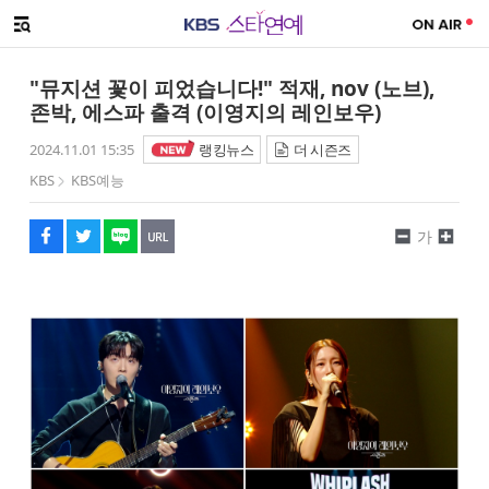
SNS 공유하기
메뉴 열기
페이스북
트위터
네이버
URL복사
글씨 작게보기
글씨 크게보기
"뮤지션 꽃이 피었습니다!" 적재, nov (노브),
존박, 에스파 출격 (이영지의 레인보우)
2024.11.01 15:35
랭킹뉴스
더 시즌즈
KBS
KBS예능
가