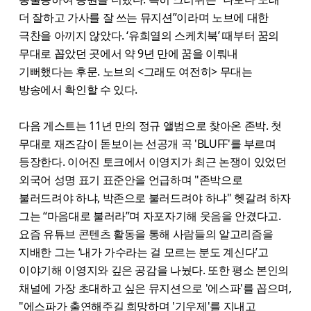
더 잘하고 가사를 잘 쓰는 뮤지션”이라며 노브에 대한
극찬을 아끼지 않았다. ‘유희열의 스케치북’ 때부터 꿈의
무대로 꼽았던 곳에서 약 9년 만에 꿈을 이뤄내
기뻐했다는 후문. 노브의 <그래도 여전히> 무대는
방송에서 확인할 수 있다.
다음 게스트는 11년 만의 정규 앨범으로 찾아온 존박. 첫
무대로 재즈감이 돋보이는 선공개 곡 'BLUFF'를 부르며
등장한다. 이어진 토크에서 이영지가 최근 논쟁이 있었던
외국어 성명 표기 표준안을 언급하며 "존박으로
불러드려야 하냐, 박존으로 불러드려야 하냐" 헷갈려 하자
그는 “마음대로 불러라”며 자포자기해 웃음을 안겼다고.
요즘 유튜브 콘텐츠 활동을 통해 사람들의 알고리즘을
지배한 그는 ‘내가 가수라는 걸 모르는 분도 계신다’고
이야기해 이영지와 깊은 공감을 나눴다. 또한 평소 본인의
채널에 가장 초대하고 싶은 뮤지션으로 '에스파'를 꼽으며,
"에스파가 출연해주길 희망하며 '기우제'를 지내고