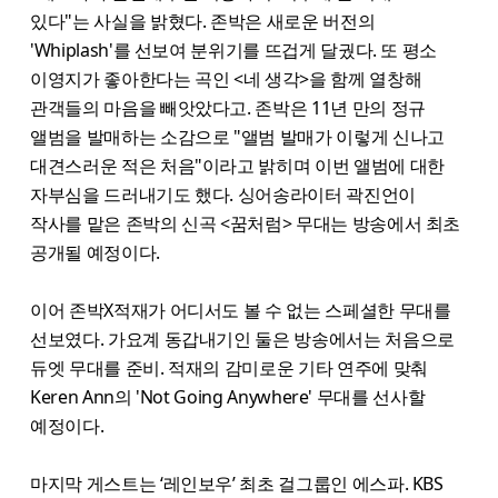
있다"는 사실을 밝혔다. 존박은 새로운 버전의
'Whiplash'를 선보여 분위기를 뜨겁게 달궜다. 또 평소
이영지가 좋아한다는 곡인 <네 생각>을 함께 열창해
관객들의 마음을 빼앗았다고. 존박은 11년 만의 정규
앨범을 발매하는 소감으로 "앨범 발매가 이렇게 신나고
대견스러운 적은 처음"이라고 밝히며 이번 앨범에 대한
자부심을 드러내기도 했다. 싱어송라이터 곽진언이
작사를 맡은 존박의 신곡 <꿈처럼> 무대는 방송에서 최초
공개될 예정이다.
이어 존박X적재가 어디서도 볼 수 없는 스페셜한 무대를
선보였다. 가요계 동갑내기인 둘은 방송에서는 처음으로
듀엣 무대를 준비. 적재의 감미로운 기타 연주에 맞춰
Keren Ann의 'Not Going Anywhere' 무대를 선사할
예정이다.
마지막 게스트는 ‘레인보우’ 최초 걸그룹인 에스파. KBS