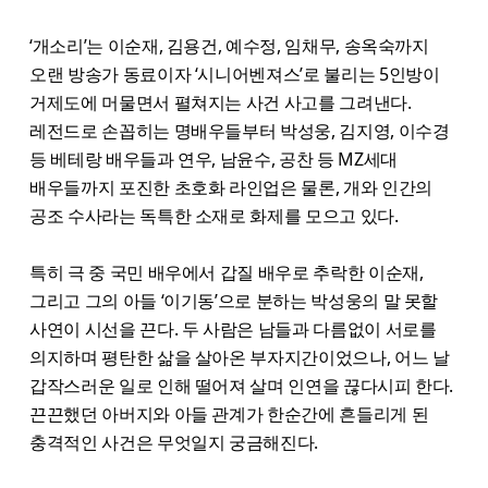
‘개소리’는 이순재, 김용건, 예수정, 임채무, 송옥숙까지
오랜 방송가 동료이자 ‘시니어벤져스’로 불리는 5인방이
거제도에 머물면서 펼쳐지는 사건 사고를 그려낸다.
레전드로 손꼽히는 명배우들부터 박성웅, 김지영, 이수경
등 베테랑 배우들과 연우, 남윤수, 공찬 등 MZ세대
배우들까지 포진한 초호화 라인업은 물론, 개와 인간의
공조 수사라는 독특한 소재로 화제를 모으고 있다.
특히 극 중 국민 배우에서 갑질 배우로 추락한 이순재,
그리고 그의 아들 ‘이기동’으로 분하는 박성웅의 말 못할
사연이 시선을 끈다. 두 사람은 남들과 다름없이 서로를
의지하며 평탄한 삶을 살아온 부자지간이었으나, 어느 날
갑작스러운 일로 인해 떨어져 살며 인연을 끊다시피 한다.
끈끈했던 아버지와 아들 관계가 한순간에 흔들리게 된
충격적인 사건은 무엇일지 궁금해진다.