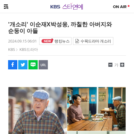
SNS 공유하기
메뉴 열기
페이스북
트위터
네이버
URL복사
글씨 작게보기
글씨 크게보기
'개소리' 이순재X박성웅, 까칠한 아버지와
순둥이 아들
2024.09.15 06:01
랭킹뉴스
수목드라마 개소리
KBS
KBS드라마
가