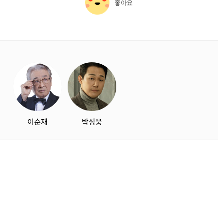
좋아요
starbox
이순재
박성웅