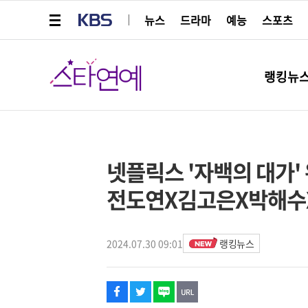
메뉴 열기
KBS
뉴스
드라마
예능
스포츠
스타연예
랭킹뉴
페이스북
트위터
네이버
URL복사
글씨 작게보기
글씨 크게보기
해시태그
스타박스
넷플릭스 '자백의 대가' 
전도연X김고은X박해수
2024.07.30 09:01
랭킹뉴스