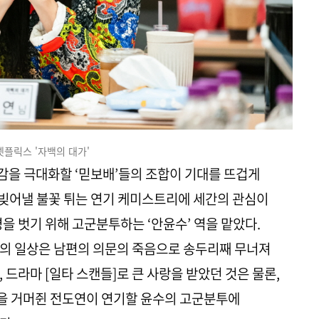
넷플릭스 '자백의 대가'
감을 극대화할 ‘믿보배’들의 조합이 기대를 뜨겁게
이 빚어낼 불꽃 튀는 연기 케미스트리에 세간의 관심이
을 벗기 위해 고군분투하는 ‘안윤수’ 역을 맡았다.
수의 일상은 남편의 의문의 죽음으로 송두리째 무너져
 드라마 [일타 스캔들]로 큰 사랑을 받았던 것은 물론,
을 거머쥔 전도연이 연기할 윤수의 고군분투에