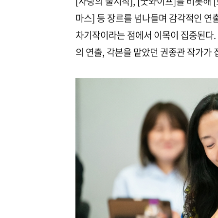
[사랑의 불시착], [굿와이프]를 비롯해 
마스] 등 장르를 넘나들며 감각적인 연
차기작이라는 점에서 이목이 집중된다. 여
의 연출, 각본을 맡았던 권종관 작가가