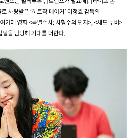
[로맨스는 별책부록], [로맨스가 필요해], [라이프 온
출로 사랑받은 ‘히트작 메이커’ 이정효 감독의
기에 영화 <특별수사: 사형수의 편지>, <새드 무비​>
 집필을 담당해 기대를 더한다.