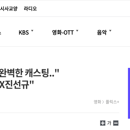
시사교양
라디오
더보기
더보기
더보기
스
KBS
영화-OTT
음악
완벽한 캐스팅.."
X진선규"
영화
플릭스+
가