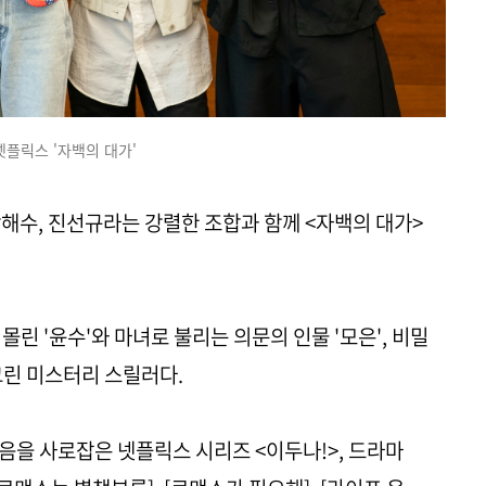
넷플릭스 '자백의 대가'
, 박해수, 진선규라는 강렬한 조합과 함께 <자백의 대가>
몰린 '윤수'와 마녀로 불리는 의문의 인물 '모은', 비밀
그린 미스터리 스릴러다.
을 사로잡은 넷플릭스 시리즈 <이두나!>​, 드라마