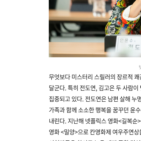
무엇보다 미스터리 스릴러의 장르적 쾌
달군다. 특히 전도연, 김고은 두 사람
집중되고 있다. 전도연은 남편 살해 누명
가족과 함께 소소한 행복을 꿈꾸던 윤
내린다. 지난해 넷플릭스 영화<길복순>,
영화 <밀양>으로 칸영화제 여우주연상