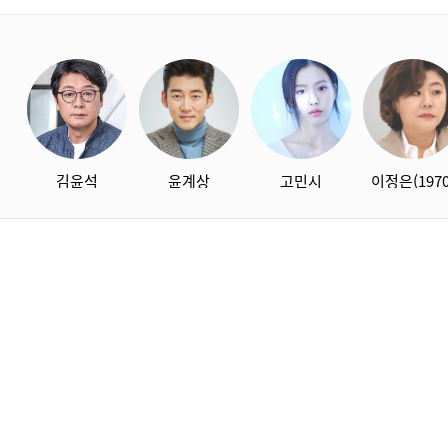
starbox
김윤석
윤계상
고민시
이정은(1970