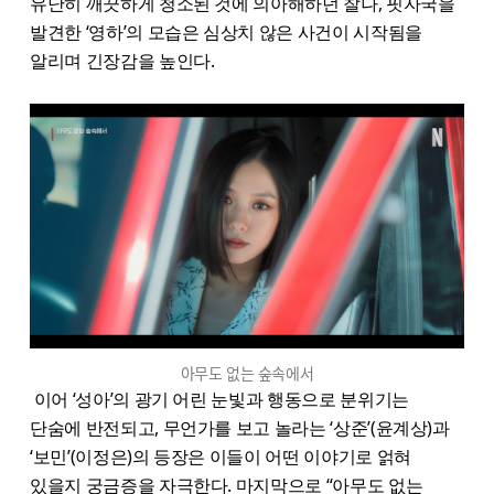
유난히 깨끗하게 청소된 것에 의아해하던 찰나, 핏자국을
발견한 ‘영하’의 모습은 심상치 않은 사건이 시작됨을
알리며 긴장감을 높인다.
아무도 없는 숲속에서
이어 ‘성아’의 광기 어린 눈빛과 행동으로 분위기는
단숨에 반전되고, 무언가를 보고 놀라는 ‘상준’(윤계상)과
‘보민’(이정은)의 등장은 이들이 어떤 이야기로 얽혀
있을지 궁금증을 자극한다. 마지막으로 “​아무도 없는