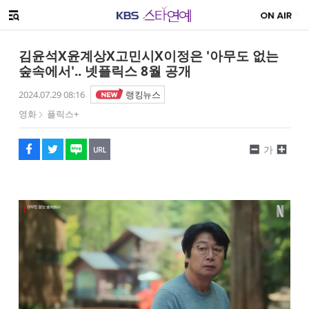
SNS 공유하기
해시태그
메뉴 열기
페이스북
트위터
네이버
URL복사
글씨 작게보기
글씨 크게보기
김윤석X윤계상X고민시X이정은 '아무도 없는
숲속에서'.. 넷플릭스 8월 공개
2024.07.29 08:16
랭킹뉴스
영화
플릭스+
가