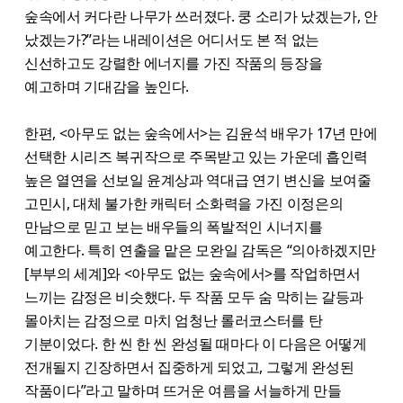
숲속에서 커다란 나무가 쓰러졌다. 쿵 소리가 났겠는가, 안
났겠는가?”라는 내레이션은 어디서도 본 적 없는
신선하고도 강렬한 에너지를 가진 작품의 등장을
예고하며 기대감을 높인다.
한편, <아무도 없는 숲속에서>​는 김윤석 배우가 17년 만에
선택한 시리즈 복귀작으로 주목받고 있는 가운데 흡인력
높은 열연을 선보일 윤계상과 역대급 연기 변신을 보여줄
고민시, 대체 불가한 캐릭터 소화력을 가진 이정은의
만남으로 믿고 보는 배우들의 폭발적인 시너지를
예고한다. 특히 연출을 맡은 모완일 감독은 “의아하겠지만
[부부의 세계]와 <아무도 없는 숲속에서>를 작업하면서
느끼는 감정은 비슷했다. 두 작품 모두 숨 막히는 갈등과
몰아치는 감정으로 마치 엄청난 롤러코스터를 탄
기분이었다. 한 씬 한 씬 완성될 때마다 이 다음은 어떻게
전개될지 긴장하면서 집중하게 되었고, 그렇게 완성된
작품이다”라고 말하며 뜨거운 여름을 서늘하게 만들