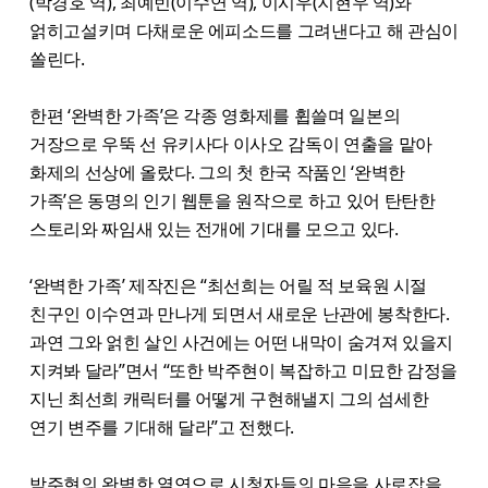
(박경호 역), 최예빈(이수연 역), 이시우(지현우 역)와
얽히고설키며 다채로운 에피소드를 그려낸다고 해 관심이
쏠린다.
한편 ‘완벽한 가족’은 각종 영화제를 휩쓸며 일본의
거장으로 우뚝 선 유키사다 이사오 감독이 연출을 맡아
화제의 선상에 올랐다. 그의 첫 한국 작품인 ‘완벽한
가족’은 동명의 인기 웹툰을 원작으로 하고 있어 탄탄한
스토리와 짜임새 있는 전개에 기대를 모으고 있다.
‘완벽한 가족’ 제작진은 “최선희는 어릴 적 보육원 시절
친구인 이수연과 만나게 되면서 새로운 난관에 봉착한다.
과연 그와 얽힌 살인 사건에는 어떤 내막이 숨겨져 있을지
지켜봐 달라”면서 “또한 박주현이 복잡하고 미묘한 감정을
지닌 최선희 캐릭터를 어떻게 구현해낼지 그의 섬세한
연기 변주를 기대해 달라”고 전했다.
박주현의 완벽한 열연으로 시청자들의 마음을 사로잡을