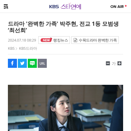
SNS 공유하기
해시태그
메뉴 열기
페이스북
트위터
네이버
URL복사
글씨 작게보기
글씨 크게보기
드라마 '완벽한 가족' 박주현, 전교 1등 모범생
‘최선희’
2024.07.18 08:29
랭킹뉴스
수목드라마 완벽한 가족
KBS
KBS드라마
가