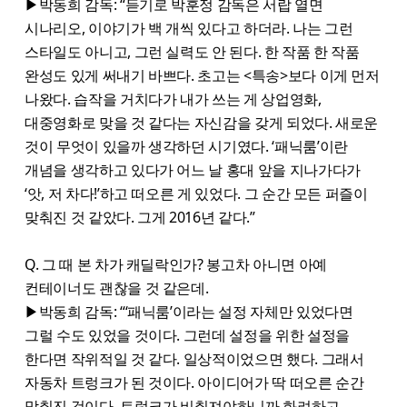
▶박동희 감독: “듣기로 박훈정 감독은 서랍 열면
시나리오, 이야기가 백 개씩 있다고 하더라. 나는 그런
스타일도 아니고, 그런 실력도 안 된다. 한 작품 한 작품
완성도 있게 써내기 바쁘다. 초고는 <특송>보다 이게 먼저
나왔다. 습작을 거치다가 내가 쓰는 게 상업영화,
대중영화로 맞을 것 같다는 자신감을 갖게 되었다. 새로운
것이 무엇이 있을까 생각하던 시기였다. ‘패닉룸’이란
개념을 생각하고 있다가 어느 날 홍대 앞을 지나가다가
‘앗, 저 차다!’하고 떠오른 게 있었다. 그 순간 모든 퍼즐이
맞춰진 것 같았다. 그게 2016년 같다.”
Q. 그 때 본 차가 캐딜락인가? 봉고차 아니면 아예
컨테이너도 괜찮을 것 같은데.
▶박동희 감독: “‘패닉룸’이라는 설정 자체만 있었다면
그럴 수도 있었을 것이다. 그런데 설정을 위한 설정을
한다면 작위적일 것 같다. 일상적이었으면 했다. 그래서
자동차 트렁크가 된 것이다. 아이디어가 딱 떠오른 순간
맞춰진 것이다. 트렁크가 비춰져야하니까 화려하고