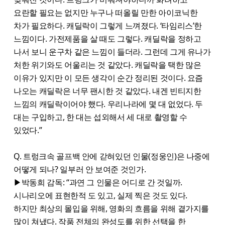
요란할 필요는 없지만 누구나 떠올릴 만한 아이코닉한
차가 필요하다. 캐딜락이 그렇게 느껴졌다. ‘타임리스’한
느낌이다. 가전제품을 살 때도 그렇다. 캐딜락을 정하고
나서 보니 운구차 같은 느낌이 들더라. 그런데 그게 유나가
처한 위기와도 어울리는 것 같았다. 캐딜락을 택한 많은
이유가 있지만 이 모든 생각이 순간 정리된 것이다. 요즘
나오는 캐딜락은 너무 팬시한 것 같았다. 내겐 빈티지한
느낌의 캐딜락이어야 했다. 우리나라에 몇 대 없었다. 두
대는 구입하고, 한 대는 섭외해서 세 대로 촬영할 수
있었다.”
Q. 트렁크속 골프백 안에 갇혀있던 인물(정웅인)은 나중에
어떻게 되나? 일부러 안 보여준 것인가.
▶박동희 감독: “과연 그 인물은 어디로 간 것일까.
시나리오에 표현한적 도 있고, 실제 찍은 것도 있다.
하지만 최상의 몰입을 위해, 영화의 흐름을 위해 곁가지를
많이 쳐냈다. 작품 전체의 완성도를 위한 선택을 한