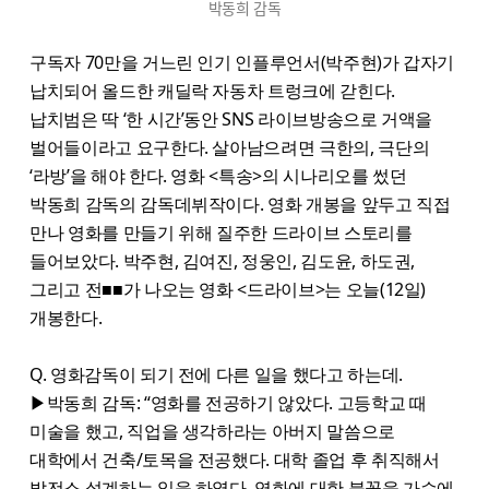
박동희 감독
구독자 70만을 거느린 인기 인플루언서(박주현)가 갑자기
납치되어 올드한 캐딜락 자동차 트렁크에 갇힌다.
납치범은 딱 ‘한 시간’동안 SNS 라이브방송으로 거액을
벌어들이라고 요구한다. 살아남으려면 극한의, 극단의
‘라방’을 해야 한다. 영화 <특송>의 시나리오를 썼던
박동희 감독의 감독데뷔작이다. 영화 개봉을 앞두고 직접
만나 영화를 만들기 위해 질주한 드라이브 스토리를
들어보았다. 박주현, 김여진, 정웅인, 김도윤, 하도권,
그리고 전■■가 나오는 영화 <드라이브>는 오늘(12일)
개봉한다.
Q. 영화감독이 되기 전에 다른 일을 했다고 하는데.
▶박동희 감독: “영화를 전공하기 않았다. 고등학교 때
미술을 했고, 직업을 생각하라는 아버지 말씀으로
대학에서 건축/토목을 전공했다. 대학 졸업 후 취직해서
발전소 설계하는 일을 하였다. 영화에 대한 불꽃을 가슴에