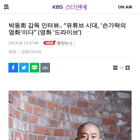
SNS 공유하기
해시태그
메뉴 열기
페이스북
트위터
네이버
URL복사
글씨 작게보기
글씨 크게보기
박동희 감독 인터뷰.. “유튜브 시대, '손가락의
영화'이다” (영화 ‘드라이브’)
2024.06.12 07:44
랭킹뉴스
영화
영화인터뷰
가