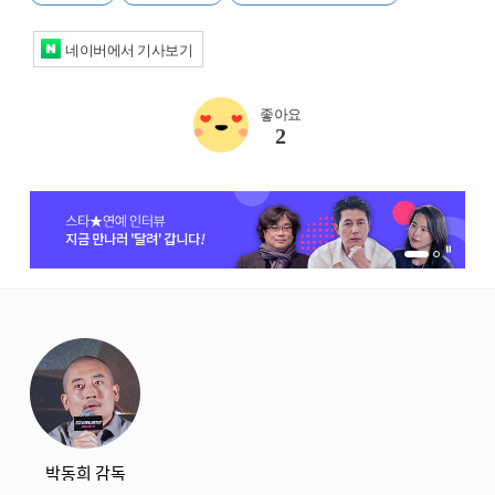
네이버에서 기사보기
좋아요
2
1번 배너 보기
2번 배너 보기
starbox
박동희 감독